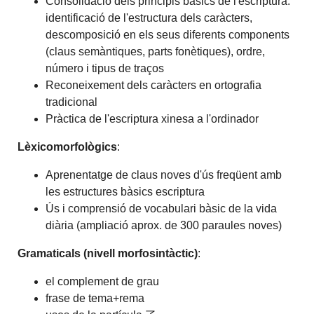
Consolidació dels principis bàsics de l'escriptura:
identificació de l'estructura dels caràcters,
descomposició en els seus diferents components
(claus semàntiques, parts fonètiques), ordre,
número i tipus de traços
Reconeixement dels caràcters en ortografia
tradicional
Pràctica de l'escriptura xinesa a l'ordinador
Lèxicomorfològics
:
Aprenentatge de claus noves d'ús freqüent amb
les estructures bàsics escriptura
Ús i comprensió de vocabulari bàsic de la vida
diària (ampliació aprox. de 300 paraules noves)
Gramaticals (nivell morfosintàctic)
:
el complement de grau
frase de tema+rema