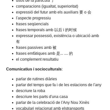
usos de la partícula 了
comparacions (igualtat, superioritat)
expressió del futur amb els auxiliars 要 o 会
l'aspecte progressiu
frases seqüencials
frases temporals amb 以后 i 的时候
expressar possessió, existència o ubicació amb
有
frases passives amb 被
frases emfàtiques amb 是... .... 的
el complement resultatiu
Comunicatius i socioculturals
:
parlar de rutines diàries
parlar del temps que fa i de les estacions de l'any
descriure la roba
descriure les parts d'una casa
parlar de la celebració de l'Any Nou Xinès
vocabulari relacionat amb elstransports