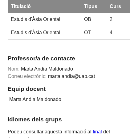
Titulació
Tipus
Curs
Estudis d'Àsia Oriental
OB
2
Estudis d'Àsia Oriental
OT
4
Professor/a de contacte
Nom:
Marta Andia Maldonado
Correu electrònic:
marta.andia@uab.cat
Equip docent
Marta Andia Maldonado
Idiomes dels grups
Podeu consultar aquesta informació al
final
del