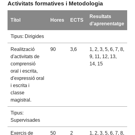
Activitats formatives i Metodologia
Resultats
Títol
Hores
ECTS
d'aprenentatge
Tipus: Dirigides
Realització
90
3,6
1, 2, 3, 5, 6, 7, 8,
d'activitats de
9, 11, 12, 13,
comprensió
14, 15
oral i escrita,
d'expressió oral
i escrita i
classe
magistral.
Tipus:
Supervisades
Exercis de
50
2
1, 2, 3, 5, 6, 7, 8,