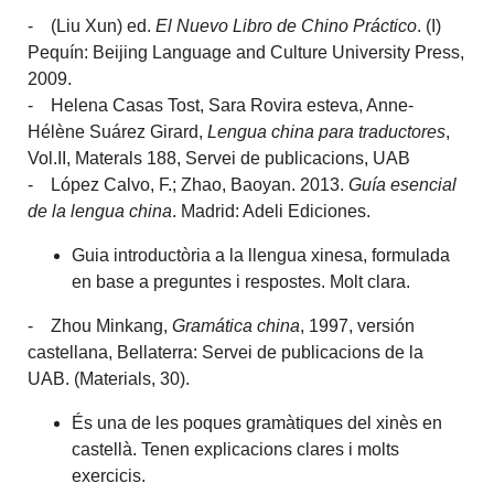
- (Liu Xun) ed.
El Nuevo Libro de Chino Práctico
. (I)
Pequín: Beijing Language and Culture University Press,
2009.
- Helena Casas Tost, Sara Rovira esteva, Anne-
Hélène Suárez Girard,
Lengua china para traductores
,
Vol.II, Materals 188, Servei de publicacions, UAB
- López Calvo, F.; Zhao, Baoyan. 2013.
Guía esencial
de la lengua china
. Madrid: Adeli Ediciones.
Guia introductòria a la llengua xinesa, formulada
en base a preguntes i respostes. Molt clara.
- Zhou Minkang,
Gramática china
, 1997, versión
castellana, Bellaterra: Servei de publicacions de la
UAB. (Materials, 30).
És una de les poques gramàtiques del xinès en
castellà. Tenen explicacions clares i molts
exercicis.