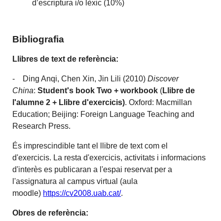
d’escriptura i/o lèxic (10%)
Bibliografia
Llibres de text de referència:
- Ding Anqi, Chen Xin, Jin Lili (2010)
Discover
China
:
Student's book Two + workbook
(
Llibre de
l'alumne 2 + Llibre d'exercicis)
. Oxford: Macmillan
Education; Beijing: Foreign Language Teaching and
Research Press.
És imprescindible tant el llibre de text com el
d'exercicis. La resta d'exercicis, activitats i informacions
d'interès es publicaran a l'espai reservat per a
l'assignatura al campus virtual (aula
moodle)
https://cv2008.uab.cat/
.
Obres de referència: