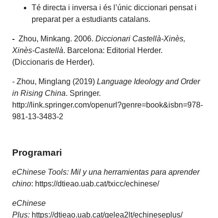
Té directa i inversa i és l’únic diccionari pensat i
preparat per a estudiants catalans.
-
Zhou, Minkang. 2006.
Diccionari Castellà-Xinès,
Xinès-Castellà
. Barcelona: Editorial Herder.
(Diccionaris de Herder).
- Zhou, Minglang (2019)
Language Ideology and Order
in Rising China
. Springer.
http://link.springer.com/openurl?genre=book&isbn=978-
981-13-3483-2
Programari
eChinese Tools: Mil y una herramientas para aprender
chino
: https://dtieao.uab.cat/txicc/echinese/
eChinese
Plus:
https://dtieao.uab.cat/gelea2lt/echineseplus/