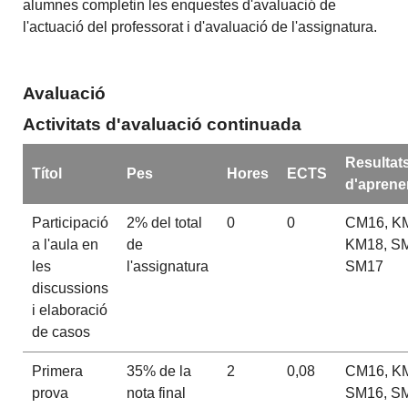
alumnes completin les enquestes d'avaluació de
l'actuació del professorat i d'avaluació de l'assignatura.
Avaluació
Activitats d'avaluació continuada
Resultat
Títol
Pes
Hores
ECTS
d'aprene
Participació
2% del total
0
0
CM16, K
a l'aula en
de
KM18, S
les
l'assignatura
SM17
discussions
i elaboració
de casos
Primera
35% de la
2
0,08
CM16, K
prova
nota final
SM16, S