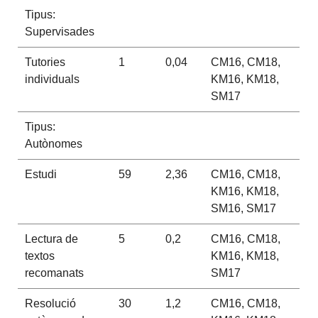
Tipus:
Supervisades
Tutories
1
0,04
CM16, CM18,
individuals
KM16, KM18,
SM17
Tipus:
Autònomes
Estudi
59
2,36
CM16, CM18,
KM16, KM18,
SM16, SM17
Lectura de
5
0,2
CM16, CM18,
textos
KM16, KM18,
recomanats
SM17
Resolució
30
1,2
CM16, CM18,