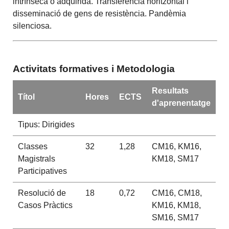
intrínseca o adquirida. Transferència horitzontal i
disseminació de gens de resistència. Pandèmia
silenciosa.
Activitats formatives i Metodologia
Resultats
Títol
Hores
ECTS
d'aprenentatge
Tipus: Dirigides
Classes
32
1,28
CM16, KM16,
Magistrals
KM18, SM17
Participatives
Resolució de
18
0,72
CM16, CM18,
Casos Pràctics
KM16, KM18,
SM16, SM17