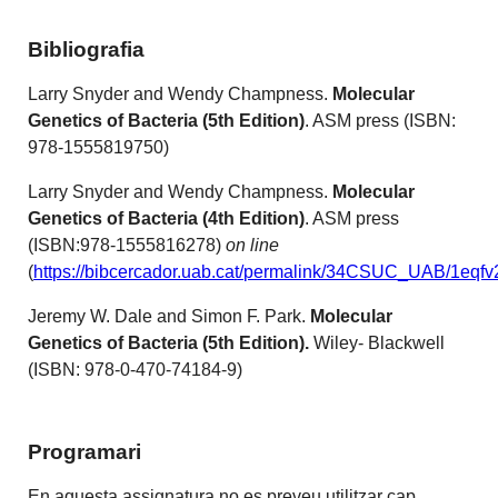
Bibliografia
Larry Snyder and Wendy Champness.
Molecular
Genetics of Bacteria (5th Edition)
. ASM press (ISBN:
978-1555819750)
Larry Snyder and Wendy Champness.
Molecular
Genetics of Bacteria (4th Edition)
. ASM press
(ISBN:978-1555816278)
on line
(
https://bibcercador.uab.cat/permalink/34CSUC_UAB/1eq
Jeremy W. Dale and Simon F. Park.
Molecular
Genetics of Bacteria (5th Edition).
Wiley- Blackwell
(ISBN: 978-0-470-74184-9)
Programari
En aquesta assignatura no es preveu utilitzar cap