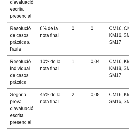
d'avaluació
escrita
presencial
Resolució
8% de la
0
0
CM16, C
de casos
nota final
KM16, S
pràctics a
SM17
l'aula
Resolució
10% de la
1
0,04
CM16, K
individual
nota final
KM18, S
de casos
SM17
pràctics
Segona
45% de la
2
0,08
CM16, K
prova
nota final
SM16, S
d'avaluació
escrita
presencial