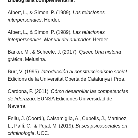
Bibliografia complementària:
Albert, L., & Simon, P. (1989).
Las
r
elaciones
i
nterpersonales
. Herder.
Albert, L., & Simon, P. (1989).
Las
r
elaciones
i
nterpersonales. Manual
d
el
a
nimador
. Herder.
Barker, M., & Scheele, J. (2017).
Queer. Una
hi
storia
g
ráfica
. Melusina.
Burr, V. (1995).
Introducción al
c
onstruccionismo
s
ocial
.
Edicions de la Universitat Oberta de Catalunya i Proa.
Cardona, P. (2011).
Cómo
d
esarrollar
l
as
c
ompetencias
de
l
iderazgo
. EUNSA Ediciones Universidad de
Navarra.
Feliu, J. (Coord.), Calsamiglia, A., Cubells, J., Martínez,
L., Pallí, C., & Pujal, M. (2019).
Bases
p
sicosociales en
c
riminología
. UOC.