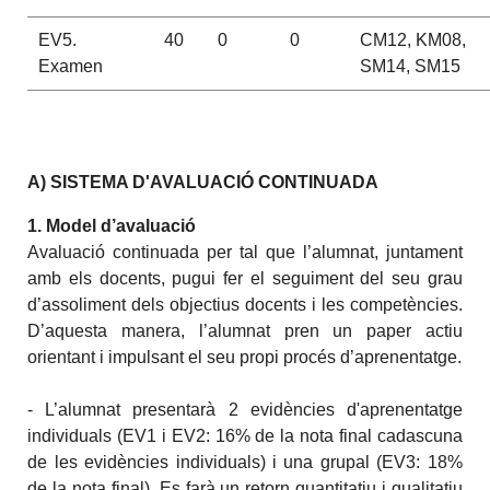
EV5.
40
0
0
CM12, KM08,
Examen
SM14, SM15
A) SISTEMA D'AVALUACIÓ CONTINUADA
1. Model d’avaluació
Avaluació continuada per tal que l’alumnat, juntament
amb els docents, pugui fer el seguiment del seu grau
d’assoliment dels objectius docents i les competències.
D’aquesta manera, l’alumnat pren un paper actiu
orientant i impulsant el seu propi procés d’aprenentatge.
- L’alumnat presentarà 2 evidències d'aprenentatge
individuals (EV1 i EV2: 16% de la nota final cadascuna
de les evidències individuals) i una grupal (EV3: 18%
de la nota final). Es farà un retorn quantitatiu i qualitatiu