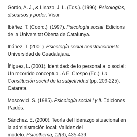
Gordo, A. J., & Linaza, J. L. (Eds.). (1996).
Psicologías,
d
iscursos y
p
oder
. Visor.
Ibáñez, T. (Coord.). (1997).
Psicología
s
ocial
. Edicions
de la Universitat Oberta de Catalunya.
Ibáñez, T. (2001).
Psicología
s
ocial
c
onstruccionista
.
Universidad de Guadalajara.
Íñiguez, L. (2001). Identidad: de lo personal a lo social:
Un recorrido conceptual. A E. Crespo (Ed.),
La
Constitución
s
ocial de la
s
ubjetividad
(pp. 209-225).
Catarata.
Moscovici, S. (1985).
Psicología
s
ocial I y II
. Ediciones
Paidós.
Sánchez, E. (2000). Teoría del liderazgo situacional en
la administración local: Validez del
modelo.
Psicothema, 12
(3), 435-439.