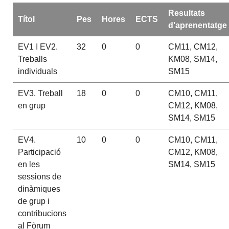
Resultats
Títol
Pes
Hores
ECTS
d'aprenentatge
EV1 I EV2.
32
0
0
CM11, CM12,
Treballs
KM08, SM14,
individuals
SM15
EV3. Treball
18
0
0
CM10, CM11,
en grup
CM12, KM08,
SM14, SM15
EV4.
10
0
0
CM10, CM11,
Participació
CM12, KM08,
en les
SM14, SM15
sessions de
dinàmiques
de grup i
contribucions
al Fòrum