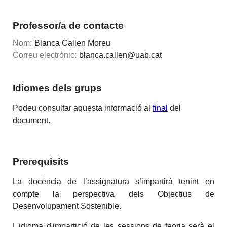
Professor/a de contacte
Nom:
Blanca Callen Moreu
Correu electrònic:
blanca.callen@uab.cat
Idiomes dels grups
Podeu consultar aquesta informació al
final
del
document.
Prerequisits
La docència de l’assignatura s’impartirà tenint en
compte la perspectiva dels Objectius de
Desenvolupament Sostenible.
L'idioma d'impartició de les sessions de teoria serà el