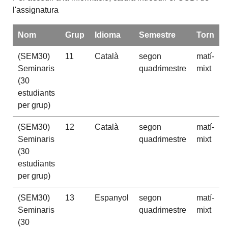
l'assignatura
Nom
Grup
Idioma
Semestre
Torn
(SEM30)
11
Català
segon
matí-
Seminaris
quadrimestre
mixt
(30
estudiants
per grup)
(SEM30)
12
Català
segon
matí-
Seminaris
quadrimestre
mixt
(30
estudiants
per grup)
(SEM30)
13
Espanyol
segon
matí-
Seminaris
quadrimestre
mixt
(30