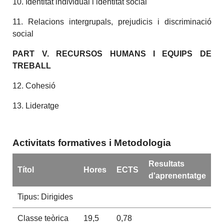
10. Identitat individual i identitat social
11. Relacions intergrupals, prejudicis i discriminació
social
PART V. RECURSOS HUMANS I EQUIPS DE
TREBALL
12. Cohesió
13. Lideratge
Activitats formatives i Metodologia
Resultats
Títol
Hores
ECTS
d'aprenentatge
Tipus: Dirigides
Classe teòrica
19,5
0,78