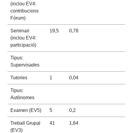
(inclou EV4:
contribucions
Fòrum)
Seminari
19,5
0,78
(inclou EV4:
participació)
Tipus:
Supervisades
Tutories
1
0,04
Tipus:
Autònomes
Examen (EV5)
5
0,2
Treball Grupal
41
1,64
(EV3)