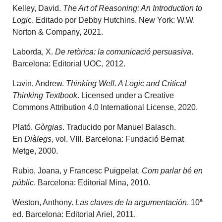
Kelley, David.
The Art of Reasoning: An Introduction to
Logi
c. Editado por Debby Hutchins. New York: W.W.
Norton & Company, 2021.
Laborda, X.
De retòrica: la comunicació persuasiv
a
.
Barcelona: Editorial UOC, 2012.
Lavin, Andrew.
Thinking Well. A Logic and Critical
Thinking Textbook
. Licensed under a Creative
Commons Attribution 4.0 International License, 2020.
Plató.
Gòrgias
. Traducido por Manuel Balasch.
En
Diàlegs
, vol. VIII. Barcelona: Fundació Bernat
Metge, 2000.
Rubio, Joana, y Francesc Puigpelat.
Com parlar bé en
públic
. Barcelona: Editorial Mina, 2010.
Weston, Anthony.
Las claves de la argumentación
. 10ª
ed. Barcelona: Editorial Ariel, 2011.