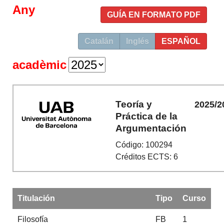
Any
GUÍA EN FORMATO PDF
Catalán
Inglés
ESPAÑOL
acadèmic
Teoría y
2025/2
Práctica de la
Argumentación
Código: 100294
Créditos ECTS: 6
Titulación
Tipo
Curso
Filosofía
FB
1