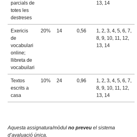
parcials de
13, 14
totes les
destreses
Exericis
20%
14
0,56
1, 2, 3, 4, 5, 6, 7,
de
8, 9, 10, 11, 12,
vocabulari
13, 14
online;
llibreta de
vocabuilari
Textos
10%
24
0,96
1, 2, 3, 4, 5, 6, 7,
escrits a
8, 9, 10, 11, 12,
casa
13, 14
Aquesta assignatura/mòdul
no preveu
el sistema
d’avaluació única.