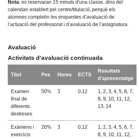
Nota
: es reservaran 15 minuts d'una classe, dins del
calendari establert pel centre/titulació, perquè els
alumnes completin les enquestes d'avaluació de
l'actuació del professorat i d'avaluació de l'assignatura.
Avaluació
Activitats d'avaluació continuada
Resultats
Títol
Pes
Hores
ECTS
d'aprenentatge
Examen
50%
3
0,12
1, 2, 3, 4, 5, 6, 7,
final de
8, 9, 10, 11, 12,
diferents
13, 14
destreses
Exàmens i
20%
3
0,12
1, 2, 3, 4, 5, 6, 7,
exercicis
8, 9, 10, 11, 12,