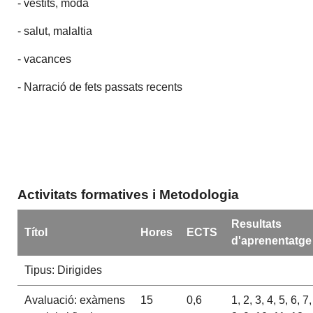
- vestits, moda
- salut, malaltia
- vacances
- Narració de fets passats recents
Activitats formatives i Metodologia
Resultats
Títol
Hores
ECTS
d'aprenentatge
Tipus: Dirigides
Avaluació: exàmens
15
0,6
1, 2, 3, 4, 5, 6, 7,