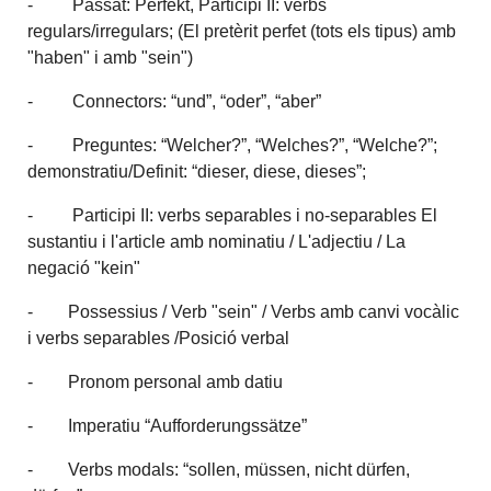
- Passat: Perfekt, Participi II: verbs
regulars/irregulars; (El pretèrit perfet (tots els tipus) amb
"haben" i amb "sein")
- Connectors: “und”, “oder”, “aber”
- Preguntes: “Welcher?”, “Welches?”, “Welche?”;
demonstratiu/Definit: “dieser, diese, dieses”;
- Participi II: verbs separables i no-separables El
sustantiu i l'article amb nominatiu / L'adjectiu / La
negació "kein"
- Possessius / Verb "sein" / Verbs amb canvi vocàlic
i verbs separables /Posició verbal
- Pronom personal amb datiu
- Imperatiu “Aufforderungssätze”
- Verbs modals: “sollen, müssen, nicht dürfen,