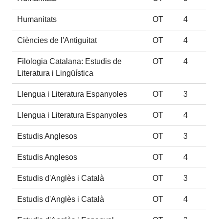
Humanitats
OT
4
Ciències de l'Antiguitat
OT
4
Filologia Catalana: Estudis de
OT
4
Literatura i Lingüística
Llengua i Literatura Espanyoles
OT
3
Llengua i Literatura Espanyoles
OT
4
Estudis Anglesos
OT
3
Estudis Anglesos
OT
4
Estudis d'Anglès i Català
OT
3
Estudis d'Anglès i Català
OT
4