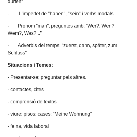
dürfen”
- L'imperfet de "haben", "sein" i verbs modals
- Pronom “man”, preguntes amb: “Wer?, Wen?,
Wem?, Was?...”
- Adverbis del temps: “zuerst, dann, später, zum
Schluss”
Situacions i Temes:
- Presentar-se; preguntar pels altres.
- contactes, cites
- comprensió de textos
- viure; pisos; cases; “Meine Wohnung”
- feina, vida laboral