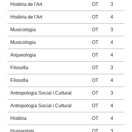
Història de l'Art
OT
3
Història de l'Art
OT
4
Musicologia
OT
3
Musicologia
OT
4
Arqueologia
OT
4
Filosofia
OT
3
Filosofia
OT
4
Antropologia Social i Cultural
OT
3
Antropologia Social i Cultural
OT
4
Història
OT
4
Humanitats
OT
3