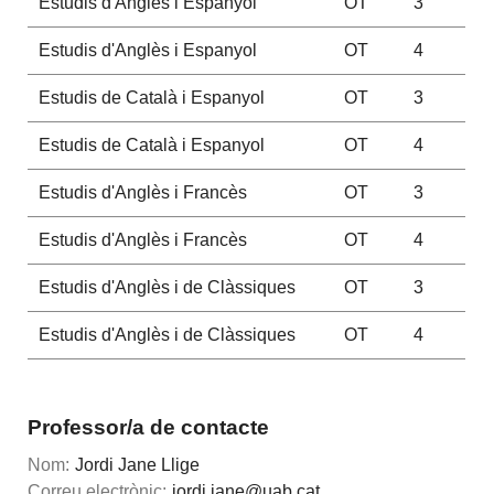
Estudis d'Anglès i Espanyol
OT
3
Estudis d'Anglès i Espanyol
OT
4
Estudis de Català i Espanyol
OT
3
Estudis de Català i Espanyol
OT
4
Estudis d'Anglès i Francès
OT
3
Estudis d'Anglès i Francès
OT
4
Estudis d'Anglès i de Clàssiques
OT
3
Estudis d'Anglès i de Clàssiques
OT
4
Professor/a de contacte
Nom:
Jordi Jane Llige
Correu electrònic:
jordi.jane@uab.cat