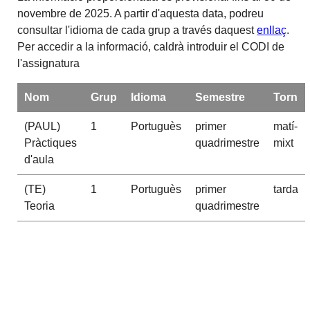
novembre de 2025. A partir d'aquesta data, podreu
consultar l'idioma de cada grup a través daquest
enllaç
.
Per accedir a la informació, caldrà introduir el CODI de
l'assignatura
Nom
Grup
Idioma
Semestre
Torn
(PAUL)
1
Portuguès
primer
matí-
Pràctiques
quadrimestre
mixt
d'aula
(TE)
1
Portuguès
primer
tarda
Teoria
quadrimestre