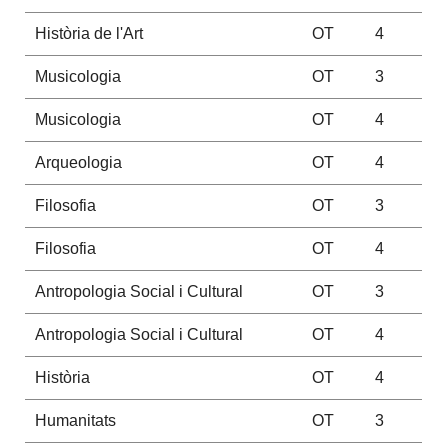
Història de l'Art
OT
4
Musicologia
OT
3
Musicologia
OT
4
Arqueologia
OT
4
Filosofia
OT
3
Filosofia
OT
4
Antropologia Social i Cultural
OT
3
Antropologia Social i Cultural
OT
4
Història
OT
4
Humanitats
OT
3