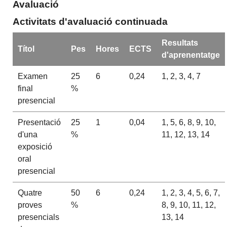
Avaluació
Activitats d'avaluació continuada
Resultats
Títol
Pes
Hores
ECTS
d'aprenentatge
Examen
25
6
0,24
1, 2, 3, 4, 7
final
%
presencial
Presentació
25
1
0,04
1, 5, 6, 8, 9, 10,
d'una
%
11, 12, 13, 14
exposició
oral
presencial
Quatre
50
6
0,24
1, 2, 3, 4, 5, 6, 7,
proves
%
8, 9, 10, 11, 12,
presencials
13, 14