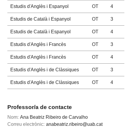
Estudis d'Anglès i Espanyol
OT
4
Estudis de Català i Espanyol
OT
3
Estudis de Català i Espanyol
OT
4
Estudis d'Anglès i Francès
OT
3
Estudis d'Anglès i Francès
OT
4
Estudis d'Anglès i de Clàssiques
OT
3
Estudis d'Anglès i de Clàssiques
OT
4
Professor/a de contacte
Nom:
Ana Beatriz Ribeiro de Carvalho
Correu electrònic:
anabeatriz.ribeiro@uab.cat