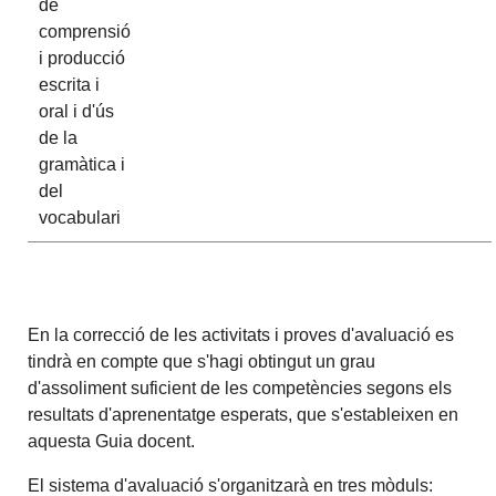
de
comprensió
i producció
escrita i
oral i d'ús
de la
gramàtica i
del
vocabulari
En la correcció de les activitats i proves d'avaluació es
tindrà en compte que s'hagi obtingut un grau
d'assoliment suficient de les competències segons els
resultats d'aprenentatge esperats, que s'estableixen en
aquesta Guia docent.
El sistema d'avaluació s'organitzarà en tres mòduls: