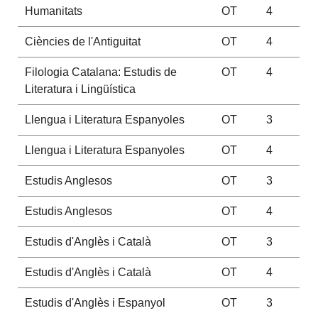
Humanitats
OT
4
Ciències de l'Antiguitat
OT
4
Filologia Catalana: Estudis de
OT
4
Literatura i Lingüística
Llengua i Literatura Espanyoles
OT
3
Llengua i Literatura Espanyoles
OT
4
Estudis Anglesos
OT
3
Estudis Anglesos
OT
4
Estudis d'Anglès i Català
OT
3
Estudis d'Anglès i Català
OT
4
Estudis d'Anglès i Espanyol
OT
3