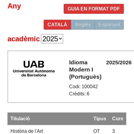
Any
GUIA EN FORMAT PDF
CATALÀ
Anglès
Espanyol
acadèmic
Idioma
2025/2026
Modern I
(Portuguès)
Codi: 100042
Crèdits: 6
Titulació
Tipus
Curs
Història de l'Art
OT
3