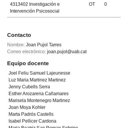
4313402
Investigación e
OT
0
Intervención Psicosocial
Contacto
Nombre:
Joan Pujol Tarres
Correo electrónico:
joan.pujol@uab.cat
Equipo docente
Joel Feliu Samuel Lajeunesse
Luz Maria Martinez Martinez
Jenny Cubells Serra
Esther Arozarena Cañamares
Marisela Montenegro Martinez
Joan Moya Kohler
Marta Padrós Castells
Isabel Pellicer Cardona
Maria Beatriz San Roman Sobrino