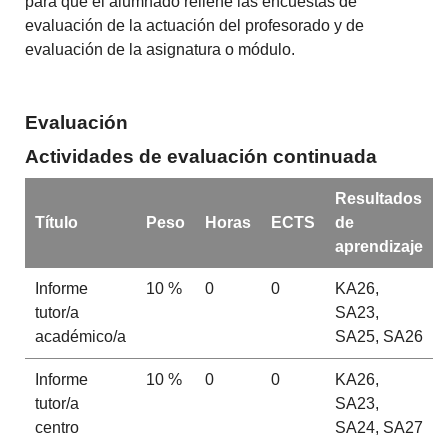
para que el alumnado rellene las encuestas de
evaluación de la actuación del profesorado y de
evaluación de la asignatura o módulo.
Evaluación
Actividades de evaluación continuada
Resultados
Título
Peso
Horas
ECTS
de
aprendizaje
Informe
10 %
0
0
KA26,
tutor/a
SA23,
académico/a
SA25, SA26
Informe
10 %
0
0
KA26,
tutor/a
SA23,
centro
SA24, SA27