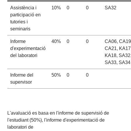
Assistència i
10%
0
0
SA32
participació en
tutories i
seminaris
Informe
40%
0
0
CA06, CA19
d'experimentació
CA21, KA17
del laboratori
KA18, SA32
SA33, SA34
Informe del
50%
0
0
supervisor
L'avaluació es basa en l'informe de supervisió de
l'estudiant (50%), l'informe d'experimentació de
laboratori de