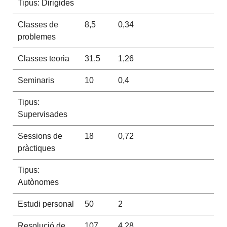
Tipus: Dirigides
Classes de
8,5
0,34
problemes
Classes teoria
31,5
1,26
Seminaris
10
0,4
Tipus:
Supervisades
Sessions de
18
0,72
pràctiques
Tipus:
Autònomes
Estudi personal
50
2
Resolució de
107
4,28