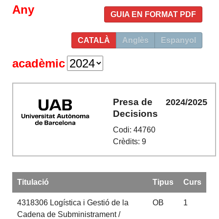
Any
GUIA EN FORMAT PDF
CATALÀ
Anglès
Espanyol
acadèmic
Presa de
2024/2025
Decisions
Codi: 44760
Crèdits: 9
Titulació
Tipus
Curs
4318306
Logística i Gestió de la
OB
1
Cadena de Subministrament /