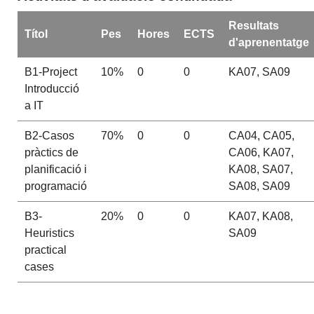
Resultats
Títol
Pes
Hores
ECTS
d'aprenentatge
B1-Project
10%
0
0
KA07, SA09
Introducció
a IT
B2-Casos
70%
0
0
CA04, CA05,
pràctics de
CA06, KA07,
planificació i
KA08, SA07,
programació
SA08, SA09
B3-
20%
0
0
KA07, KA08,
Heuristics
SA09
practical
cases