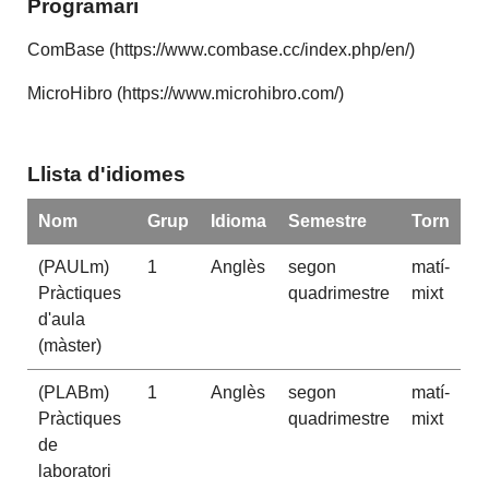
Programari
ComBase (https://www.combase.cc/index.php/en/)
MicroHibro (https://www.microhibro.com/)
Llista d'idiomes
Nom
Grup
Idioma
Semestre
Torn
(PAULm)
1
Anglès
segon
matí-
Pràctiques
quadrimestre
mixt
d'aula
(màster)
(PLABm)
1
Anglès
segon
matí-
Pràctiques
quadrimestre
mixt
de
laboratori