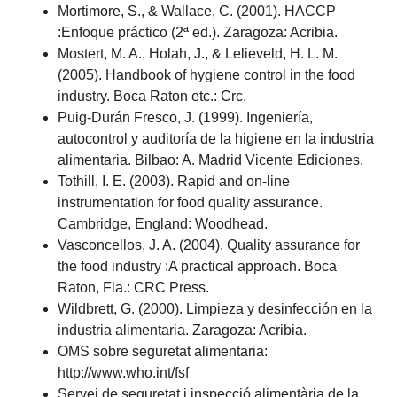
Mortimore, S., & Wallace, C. (2001). HACCP
:Enfoque práctico (2ª ed.). Zaragoza: Acribia.
Mostert, M. A., Holah, J., & Lelieveld, H. L. M.
(2005). Handbook of hygiene control in the food
industry. Boca Raton etc.: Crc.
Puig-Durán Fresco, J. (1999). Ingeniería,
autocontrol y auditoría de la higiene en la industria
alimentaria. Bilbao: A. Madrid Vicente Ediciones.
Tothill, I. E. (2003). Rapid and on-line
instrumentation for food quality assurance.
Cambridge, England: Woodhead.
Vasconcellos, J. A. (2004). Quality assurance for
the food industry :A practical approach. Boca
Raton, Fla.: CRC Press.
Wildbrett, G. (2000). Limpieza y desinfección en la
industria alimentaria. Zaragoza: Acribia.
OMS sobre seguretat alimentaria:
http://www.who.int/fsf
Servei de seguretat i inspecció alimentària de la