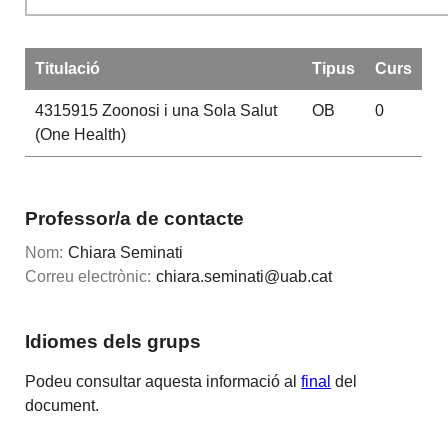
Titulació
Tipus
Curs
4315915
Zoonosi i una Sola Salut
OB
0
(One Health)
Professor/a de contacte
Nom:
Chiara Seminati
Correu electrònic:
chiara.seminati@uab.cat
Idiomes dels grups
Podeu consultar aquesta informació al
final
del
document.