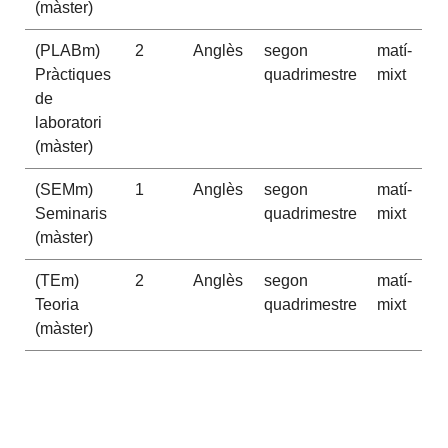
(màster)
(PLABm)
2
Anglès
segon
matí-
Pràctiques
quadrimestre
mixt
de
laboratori
(màster)
(SEMm)
1
Anglès
segon
matí-
Seminaris
quadrimestre
mixt
(màster)
(TEm)
2
Anglès
segon
matí-
Teoria
quadrimestre
mixt
(màster)