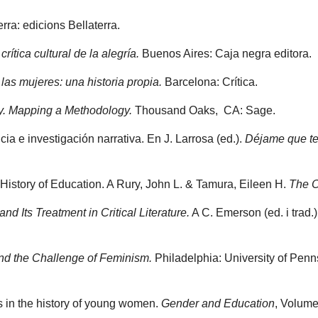
rra: edicions Bellaterra.
rítica cultural de la alegría.
Buenos Aires: Caja negra editora.
 las mujeres: una historia propia.
Barcelona: Crítica.
ry. Mapping a Methodology.
Thousand Oaks, CA: Sage.
ia e investigación narrativa. En J. Larrosa (ed.).
Déjame que te
History of Education. A Rury, John L. & Tamura, Eileen H.
The O
d Its Treatment in Critical Literature.
A C. Emerson (ed. i trad.
and the Challenge of Feminism.
Philadelphia: University of Penn
s in the history of young women.
Gender and Education
, Volume