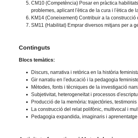
CM10 (Competència) Posar en pràctica habilitats p
problemes, aplicant l'ètica de la cura i l'ètica de l
KM14 (Coneixement) Contribuir a la construcció de
SM11 (Habilitat) Emprar diversos mitjans per a gen
Continguts
Blocs temàtics:
Discurs, narrativa i retòrica en la història feminis
Gir narratiu en l'educació i la pedagogia feminist
Mètodes, fonts i tècniques de la investigació narr
Subjetivitat, heterogeneïtat i processos d'escript
Producció de la memòria: trajectòries, testimonis 
La construcció del relat polifònic, multivocal i mu
Pedagogia expandida, imaginaris i aprenentatge 