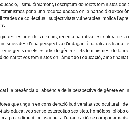
ucació, i simultàniament, l'escriptura de relats feministes des 
 feminismes per a una recerca basada en la narració d'experiènci
ilitzades de col·lectius i subjectivitats vulnerables implica l'
is.
ques: estudis dels discurs, recerca narrativa, escriptura de la 
eminismes des d'una perspectiva d'indagació narrativa situada i
ts emergents en els estudis de gènere i els feminismes: de la rec
ó de narratives feministes en l'àmbit de l'educació, amb finalit
at i la presència o l'absència de la perspectiva de gènere en in
es que tinguin en consideració la diversitat sociocultural i de
itats educatives sense estereotips sexistes, homòfobs, bífobs o
 procediment inclusiu per a l'erradicació de comportaments di