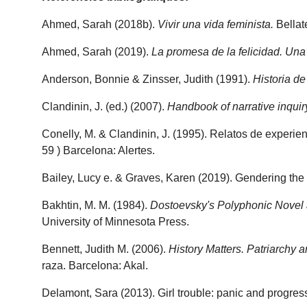
Ahmed, Sarah (2018b).
Vivir una vida feminista.
Bellate
Ahmed, Sarah (2019).
La promesa de la felicidad. Una c
Anderson, Bonnie & Zinsser, Judith (1991).
Historia de
Clandinin, J. (ed.) (2007).
Handbook of narrative inqui
Conelly, M. & Clandinin, J. (1995). Relatos de experienc
59 ) Barcelona: Alertes.
Bailey, Lucy e. & Graves, Karen (2019). Gendering the 
Bakhtin, M. M. (1984).
Dostoevsky's Polyphonic Novel an
University of Minnesota Press.
Bennett, Judith M. (2006).
History Matters. Patriarchy 
raza. Barcelona: Akal.
Delamont, Sara (2013). Girl trouble: panic and progres