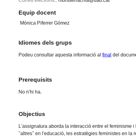
Correu electrònic:
montserrat.rifa@uab.cat
Equip docent
Mònica Piferrer Gómez
Idiomes dels grups
Podeu consultar aquesta informació al
final
del docume
Prerequisits
No n'hi ha.
Objectius
L'assignatura aborda la interacció entre el feminisme i 
"altres" en l'educació, les estratègies feministes en l