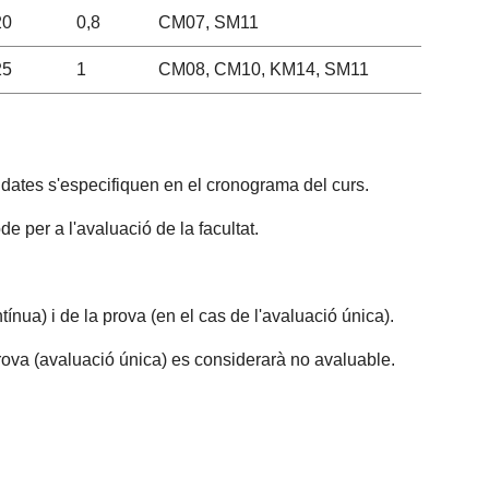
20
0,8
CM07, SM11
25
1
CM08, CM10, KM14, SM11
Les dates s'especifiquen en el cronograma del curs.
e per a l'avaluació de la facultat.
ínua) i de la prova (en el cas de l'avaluació única).
 prova (avaluació única) es considerarà no avaluable.