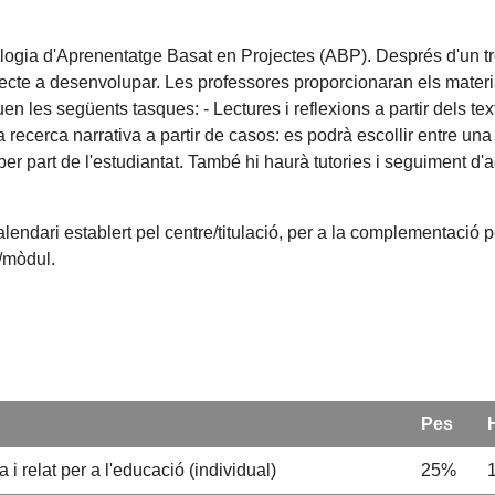
ia d'Aprenentatge Basat en Projectes (ABP). Després d'un trebal
ojecte a desenvolupar. Les professores proporcionaran els materi
 les següents tasques: - Lectures i reflexions a partir dels tex
ecerca narrativa a partir de casos: es podrà escollir entre una 
 per part de l'estudiantat. També hi haurà tutories i seguiment d'act
alendari establert pel centre/titulació, per a la complementació 
a/mòdul.
Pes
 i relat per a l'educació (individual)
25%