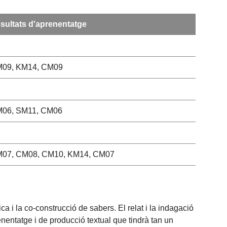
sultats d'aprenentatge
09, KM14, CM09
06, SM11, CM06
07, CM08, CM10, KM14, CM07
i la co-construcció de sabers. El relat i la indagació
renentatge i de producció textual que tindrà tan un