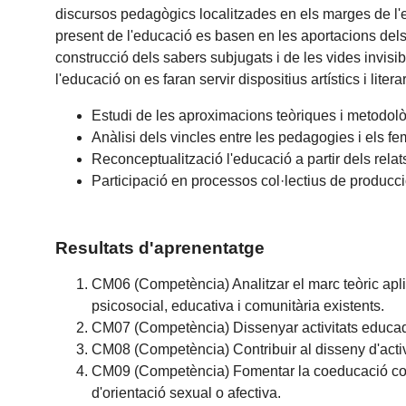
discursos pedagògics localitzades en els marges de l'ed
present de l'educació es basen en les aportacions dels
construcció dels sabers subjugats i de les vides invisib
l'educació on es faran servir dispositius artístics i literar
Estudi de les aproximacions teòriques i metodològi
Anàlisi dels vincles entre les pedagogies i els f
Reconceptualització l'educació a partir dels rela
Participació en processos col·lectius de producci
Resultats d'aprenentatge
CM06 (Competència) Analitzar el marc teòric aplic
psicosocial, educativa i comunitària existents.
CM07 (Competència) Dissenyar activitats educador
CM08 (Competència) Contribuir al disseny d'activ
CM09 (Competència) Fomentar la coeducació com a
d'orientació sexual o afectiva.