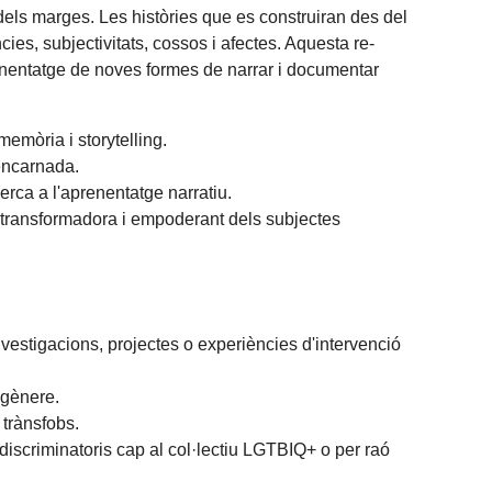
dels marges. Les històries que es construiran des del
es, subjectivitats, cossos i afectes. Aquesta re-
aprenentatge de noves formes de narrar i documentar
memòria i storytelling.
 encarnada.
erca a l'aprenentatge narratiu.
at transformadora i empoderant dels subjectes
vestigacions, projectes o experiències d'intervenció
 gènere.
 trànsfobs.
scriminatoris cap al col·lectiu LGTBIQ+ o per raó