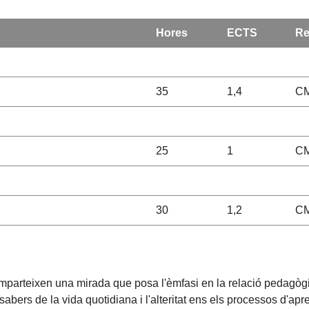
Hores
ECTS
Re
35
1,4
CM
25
1
CM
30
1,2
CM
arteixen una mirada que posa l'èmfasi en la relació pedagògica 
 sabers de la vida quotidiana i l'alteritat ens els processos d'ap