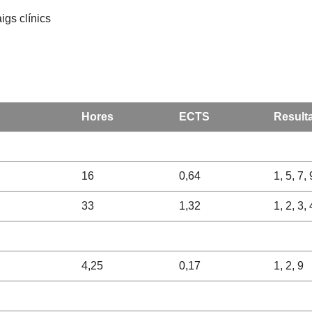
igs clínics
Hores
ECTS
Result
16
0,64
1, 5, 7, 
33
1,32
1, 2, 3, 
4,25
0,17
1, 2, 9