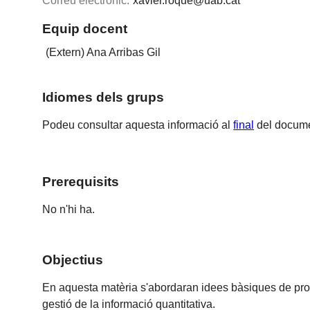
Correu electrònic:
xavier.roque@uab.cat
Equip docent
(Extern) Ana Arribas Gil
Idiomes dels grups
Podeu consultar aquesta informació al
final
del docume
Prerequisits
No n'hi ha.
Objectius
En aquesta matèria s'abordaran idees bàsiques de probab
gestió de la informació quantitativa.