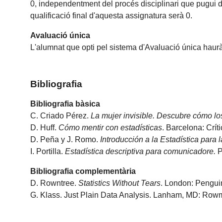
0, independentment del procés disciplinari que pugui de
qualificació final d'aquesta assignatura serà 0.
Avaluació única
L'alumnat que opti pel sistema d'Avaluació única haurà
Bibliografia
Bibliografia bàsica
C. Criado Pérez.
La mujer invisible. Descubre cómo l
D. Huff.
Cómo mentir con estadísticas
. Barcelona: Crít
D. Peña y J. Romo.
Introducción a la Estadística para 
I. Portilla.
Estadística descriptiva para comunicadore.
P
Bibliografia complementària
D. Rowntree.
Statistics Without Tears
. London: Pengui
G. Klass. Just Plain Data Analysis. Lanham, MD: Rowman