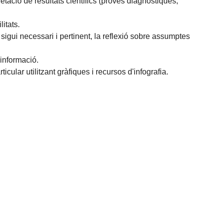
retació de resultats científics (proves diagnòstiques,
itats.
sigui necessari i pertinent, la reflexió sobre assumptes
 informació.
icular utilitzant gràfiques i recursos d'infografia.