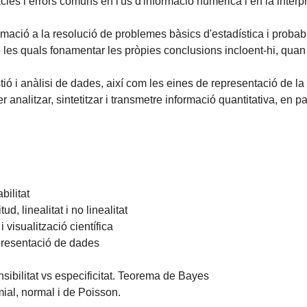
cies i errors comuns en l'ús d'informació numèrica i en la interp
mació a la resolució de problemes bàsics d'estadística i probabil
e les quals fonamentar les pròpies conclusions incloent-hi, quan 
ó i anàlisi de dades, així com les eines de representació de la
nalitzar, sintetitzar i transmetre informació quantitativa, en part
bilitat
, linealitat i no linealitat
visualització científica
epresentació de dades
nsibilitat vs especificitat. Teorema de Bayes
mial, normal i de Poisson.