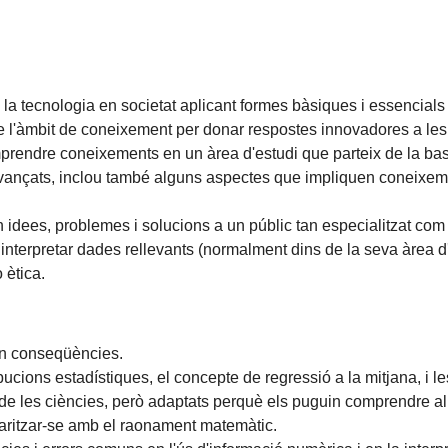
 la tecnologia en societat aplicant formes bàsiques i essencials
de l'àmbit de coneixement per donar respostes innovadores a les
prendre coneixements en un àrea d'estudi que parteix de la base
xt avançats, inclou també alguns aspectes que impliquen coneix
idees, problemes i solucions a un públic tan especialitzat com 
i interpretar dades rellevants (normalment dins de la seva àrea d
 ètica.
'n conseqüències.
bucions estadístiques, el concepte de regressió a la mitjana, i l
a de les ciències, però adaptats perquè els puguin comprendre 
iaritzar-se amb el raonament matemàtic.