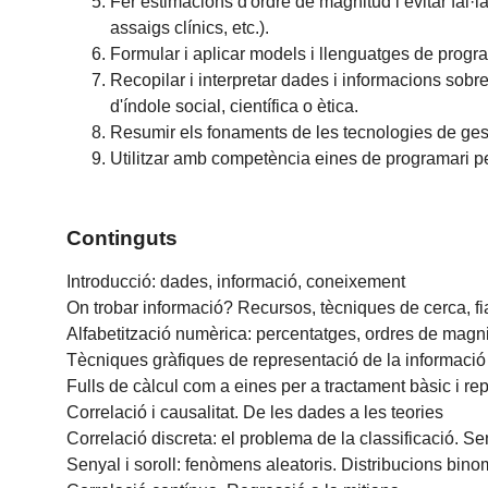
Fer estimacions d'ordre de magnitud i evitar fal·là
assaigs clínics, etc.).
Formular i aplicar models i llenguatges de progra
Recopilar i interpretar dades i informacions sobr
d'índole social, científica o ètica.
Resumir els fonaments de les tecnologies de gesti
Utilitzar amb competència eines de programari per a
Continguts
Introducció: dades, informació, coneixement
On trobar informació? Recursos, tècniques de cerca, fia
Alfabetització numèrica: percentatges, ordres de magnitud
Tècniques gràfiques de representació de la informació i 
Fulls de càlcul com a eines per a tractament bàsic i r
Correlació i causalitat. De les dades a les teories
Correlació discreta: el problema de la classificació. Se
Senyal i soroll: fenòmens aleatoris. Distribucions bino