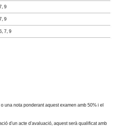
7, 9
7, 9
6, 7, 9
en o una nota ponderant aquest examen amb 50% i el
cació d'un acte d'avaluació, aquest serà qualificat amb