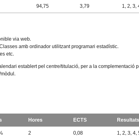
94,75
3,79
1, 2, 3, 
nible via web.
Classes amb ordinador utilitzant programari estadístic.
es etc.
alendari establert pel centre/titulació, per a la complementació 
a/mòdul.
s
Hores
ECTS
Resultat
%
2
0,08
1, 2, 3, 4, 