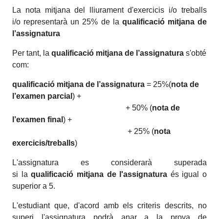
La nota mitjana del lliurament d'exercicis i/o treballs
i/o representarà un 25% de la
qualificació mitjana de
l’assignatura
Per tant, la
qualificació mitjana de l’assignatura
s'obté
com:
qualificació mitjana de l’assignatura
= 25%(
nota de
l’examen parcial
) +
+ 50% (
nota de
l’examen final
) +
+ 25% (
nota
exercicis/treballs
)
L'assignatura es considerarà superada
si
la
qualificació mitjana de l'assignatura
és igual o
superior a 5.
L'estudiant que, d'acord amb els criteris descrits, no
superi l'assignatura podrà anar a la prova de