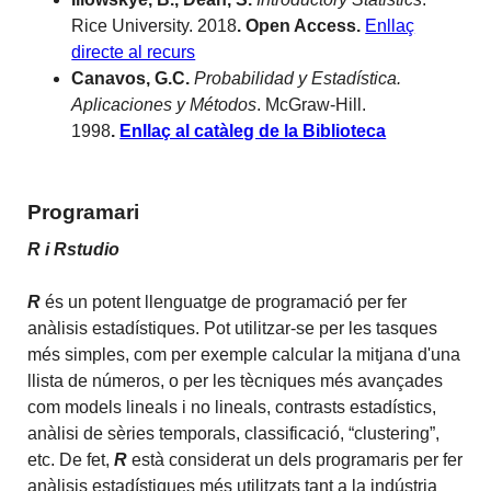
Rice University. 2018
. Open Access.
Enllaç
directe al recurs
Canavos, G.C.
Probabilidad y Estadística.
Aplicaciones y Métodos
. McGraw-Hill.
1998
.
Enllaç al catàleg de la Biblioteca
Programari
R i Rstudio
R
és un potent llenguatge de programació per fer
anàlisis estadístiques. Pot utilitzar-se per les tasques
més simples, com per exemple calcular la mitjana d'una
llista de números, o per les tècniques més avançades
com models lineals i no lineals, contrasts estadístics,
anàlisi de sèries temporals, classificació, “clustering”,
etc. De fet,
R
està considerat un dels programaris per fer
anàlisis estadístiques més utilitzats tant a la indústria