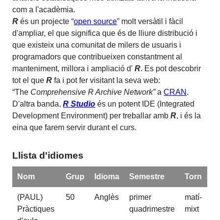
com a l'acadèmia.
R
és un projecte “
open source
” molt versàtil i fàcil
d'ampliar, el que significa que és de lliure distribució i
que existeix una comunitat de milers de usuaris i
programadors que contribueixen constantment al
manteniment, millora i ampliació d'
R
. Es pot descobrir
tot el que
R
fa i pot fer visitant la seva web:
“The
Comprehensive R Archive Network”
a
CRAN
.
D'altra banda,
R Studio
és un potent IDE (Integrated
Development Environment) per treballar amb
R
, i és la
eina que farem servir durant el curs.
Llista d'idiomes
Nom
Grup
Idioma
Semestre
Torn
(PAUL)
50
Anglès
primer
matí-
Pràctiques
quadrimestre
mixt