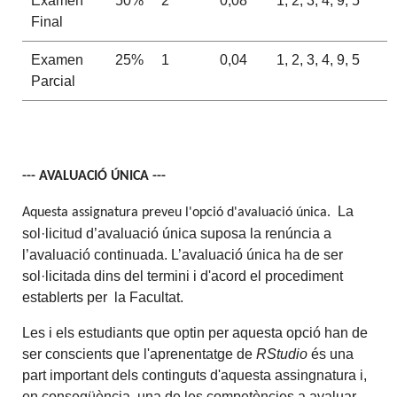
Examen
50%
2
0,08
1, 2, 3, 4, 9, 5
Final
Examen
25%
1
0,04
1, 2, 3, 4, 9, 5
Parcial
--- AVALUACIÓ ÚNICA ---
La
Aquesta assignatura preveu l'opció d'avaluació única.
sol·licitud d’avaluació única suposa la renúncia a
l’avaluació continuada. L’avaluació única ha de ser
sol·licitada dins del termini i d'acord el procediment
establerts per la Facultat.
Les i els estudiants que optin per aquesta opció han de
ser conscients que l'aprenentatge de
RStudio
és una
part important dels continguts d'aquesta assingnatura i,
en conseqüència, una de les competències a avaluar.