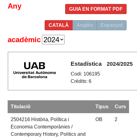
Any
GUIA EN FORMAT PDF
CATALÀ
Anglès
Espanyol
acadèmic
Estadística
2024/2025
Codi: 106195
Crèdits: 6
Titulació
Tipus
Curs
2504216
Història, Política i
OB
2
Economia Contemporànies /
Contemporary History, Politics and