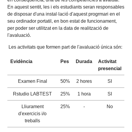
En aquest sentit, les i els estudiants seran responsables
de disposar d'una instal·lació d'aquest progrmari en el
seu ordinador portatil, en bon estat de funcionament,
per poder ser utilitzat en la data de realització de
l'avaluació.
Les activitats que formen part de l'avaluació única són:
Evidència
Pes
Durada
Activitat
presencial
Examen Final
50%
2 hores
SI
Rstudio LABTEST
25%
1 hora
SI
Lliurament
25%
-
No
d'exercicis i/o
treballs