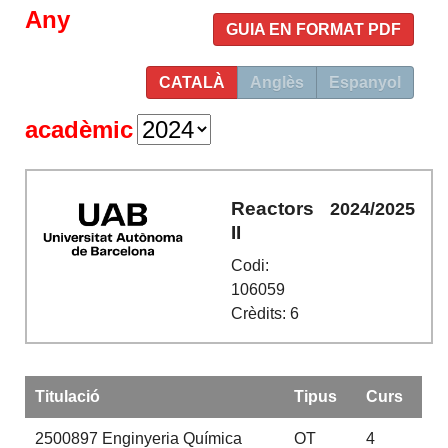
Any
GUIA EN FORMAT PDF
CATALÀ
Anglès
Espanyol
acadèmic
Reactors
2024/2025
II
Codi:
106059
Crèdits: 6
Titulació
Tipus
Curs
2500897
Enginyeria Química
OT
4