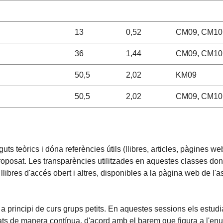
13
0,52
CM09, CM10,
36
1,44
CM09, CM10,
50,5
2,02
KM09
50,5
2,02
CM09, CM10
guts teòrics i dóna referències útils (llibres, articles, pàgines 
oposat. Les transparències utilitzades en aquestes classes don
de llibres d'accés obert i altres, disponibles a la pàgina web de
a principi de curs grups petits. En aquestes sessions els estudi
ats de manera contínua, d'acord amb el barem que figura a l'enunc