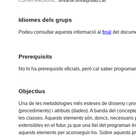
Correu electrònic:
silvana.silva@uab.cat
Idiomes dels grups
Podeu consultar aquesta informació al
final
del docume
Prerequisits
No hi ha prerequisits oficials, però cal saber programa
Objectius
Una de les metodologies més esteses de disseny i pro
(procediments) i atributs (dades). A banda del concepte
les classes. Aquests elements són, doncs, necessaris pe
extensibles en el futur, ja que una llei del programari
aquests elements per aconseguir-ho. Sobre aquests pri