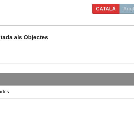
CATALÀ
Angl
tada als Objectes
ades