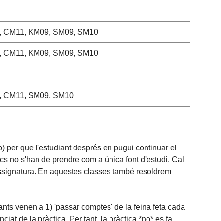
 CM11, KM09, SM09, SM10
 CM11, KM09, SM09, SM10
, CM11, SM09, SM10
web) per que l'estudiant després en pugui continuar el
cs no s'han de prendre com a única font d'estudi. Cal
 l'assignatura. En aquestes classes també resoldrem
ants venen a 1) 'passar comptes' de la feina feta cada
iat de la pràctica. Per tant, la pràctica *no* es fa