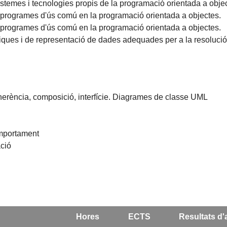
emes i tecnologies propis de la programació orientada a objec
 i programes d'ús comú en la programació orientada a objectes.
 i programes d'ús comú en la programació orientada a objectes.
ísmiques i de representació de dades adequades per a la resoluc
herència, composició, interfície. Diagrames de classe UML
omportament
ació
Hores
ECTS
Resultats d