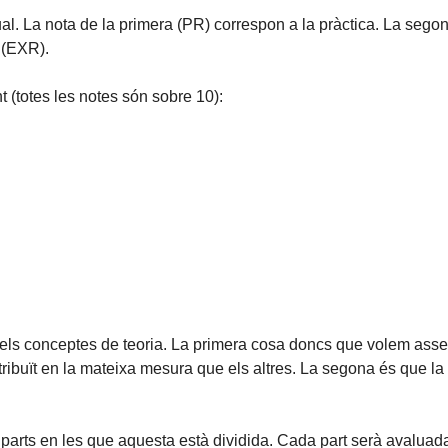
dual. La nota de la primera (PR) correspon a la pràctica. La sego
 (EXR).
t (totes les notes són sobre 10):
r els conceptes de teoria. La primera cosa doncs que volem asseg
ribuït en la mateixa mesura que els altres. La segona és que la 
s parts en les que aquesta està dividida. Cada part serà avaluad