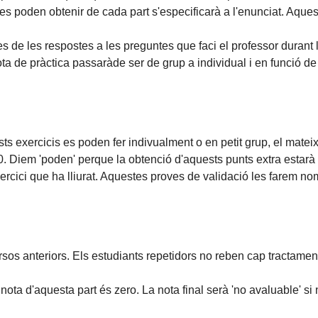
e es poden obtenir de cada part s'especificarà a l'enunciat. Aq
ltes de les respostes a les preguntes que faci el professor durant 
ta de pràctica passaràde ser de grup a individual i en funció de 
 exercicis es poden fer indivualment o en petit grup, el mateix 
0. Diem 'poden' perque la obtenció d'aquests punts extra estarà
exercici que ha lliurat. Aquestes proves de validació les farem 
os anteriors. Els estudiants repetidors no reben cap tractament
nota d'aquesta part és zero. La nota final serà 'no avaluable' si