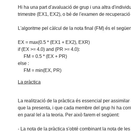
Hi ha una part d'avaluació de grup i una altra d'indivi
trimestre (EX1, EX2), o bé de l'examen de recuperació
L'algoritme pel càlcul de la nota final (FM) és el següen
EX = max(0.5 * (EX1 + EX2), EXR)
if (EX >= 4.0) and (PR >= 4.0):
FM = 0.5 * (EX + PR)
else :
FM = min(EX, PR)
La pràctica
La realització de la pràctica és essencial per assimila
que la presenta, i que cada membre del grup hi ha cont
en paral·lel a la teoria. Per això farem el següent:
- La nota de la pràctica s'obté combinant la nota de le