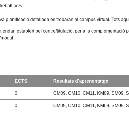
eball previ.
va planificació detallada es trobaran al campus virtual. Tots aq
alendari establert pel centre/titulació, per a la complementació 
a/mòdul.
ECTS
Resultats d'aprenentatge
0
CM09, CM10, CM11, KM09, SM09, 
0
CM09, CM10, CM11, KM09, SM09, 