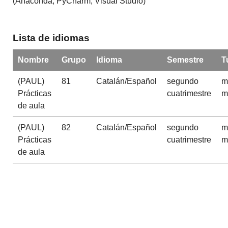
(Anaconda, PyCharm, Visual Studio)
Lista de idiomas
Nombre
Grupo
Idioma
Semestre
T
(PAUL)
81
Catalán/Español
segundo
m
Prácticas
cuatrimestre
m
de aula
(PAUL)
82
Catalán/Español
segundo
m
Prácticas
cuatrimestre
m
de aula