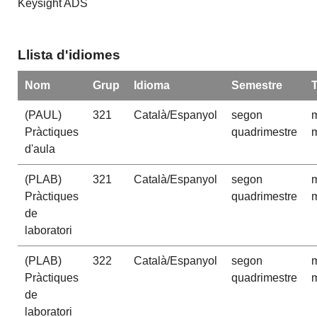
Keysight ADS
Llista d'idiomes
Nom
Grup
Idioma
Semestre
(PAUL)
321
Català/Espanyol
segon
m
Pràctiques
quadrimestre
m
d'aula
(PLAB)
321
Català/Espanyol
segon
m
Pràctiques
quadrimestre
m
de
laboratori
(PLAB)
322
Català/Espanyol
segon
m
Pràctiques
quadrimestre
m
de
laboratori