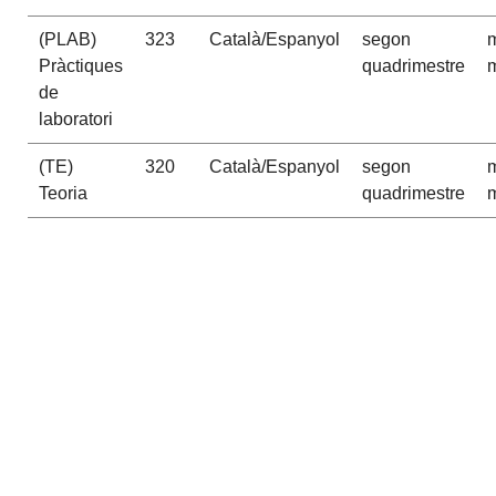
(PLAB)
323
Català/Espanyol
segon
m
Pràctiques
quadrimestre
m
de
laboratori
(TE)
320
Català/Espanyol
segon
m
Teoria
quadrimestre
m