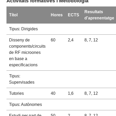
Activitats formatives i Metodologia
Resultats
Títol
Hores
ECTS
d'aprenentatge
Tipus: Dirigides
Disseny de
60
2,4
8, 7, 12
components/circuits
de RF microones
en base a
especificacions
Tipus:
Supervisades
Tutories
40
1,6
8, 7, 12
Tipus: Autònomes
Estudi per part de
50
2
8, 7, 12