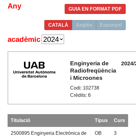
Any
GUIA EN FORMAT PDF
CATALÀ
Anglès
Espanyol
acadèmic
Enginyeria de
2024/
Radiofreqüència
i Microones
Codi: 102738
Crèdits: 6
Titulació
Tipus
Curs
2500895
Enginyeria Electrònica de
OB
3