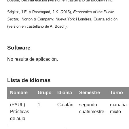
Boston, Décima edición (versión en castellano de McGraw Hill).
Stiglitz, J.E. y Rosengard, J.K. (2015),
Economics of the Public
Sector
, Norton & Company: Nueva York i Londres, Cuarta edición
(versión en castellano de A. Bosch).
Software
No resulta de aplicación.
Lista de idiomas
Nombre
Grupo
Idioma
Semestre
Turno
(PAUL)
1
Catalán
segundo
manaña-
Prácticas
cuatrimestre
mixto
de aula