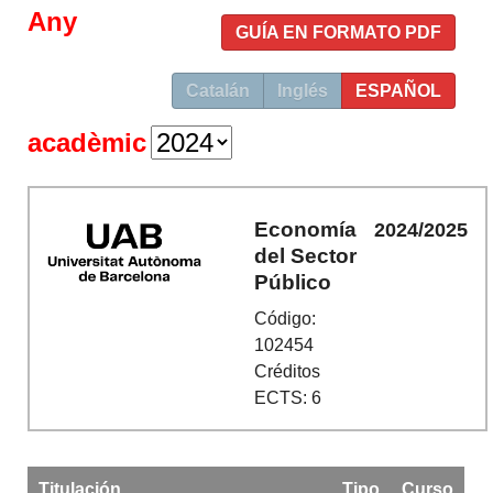
Any
GUÍA EN FORMATO PDF
Catalán
Inglés
ESPAÑOL
acadèmic
Economía
2024/2025
del Sector
Público
Código:
102454
Créditos
ECTS: 6
Titulación
Tipo
Curso