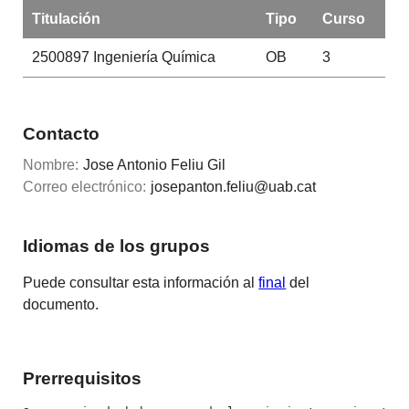
Titulación
Tipo
Curso
2500897
Ingeniería Química
OB
3
Contacto
Nombre:
Jose Antonio Feliu Gil
Correo electrónico:
josepanton.feliu@uab.cat
Idiomas de los grupos
Puede consultar esta información al
final
del
documento.
Prerrequisitos