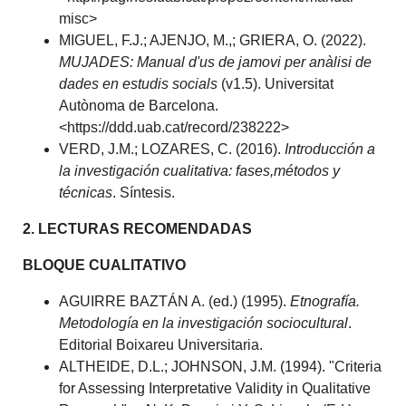
misc>
MIGUEL, F.J.; AJENJO, M.,; GRIERA, O. (2022).
MUJADES: Manual d'us de jamovi per anàlisi de
dades en estudis socials
(v1.5). Universitat
Autònoma de Barcelona.
<https://ddd.uab.cat/record/238222>
VERD, J.M.; LOZARES, C. (2016).
Introducción a
la investigación cualitativa: fases,métodos y
técnicas
. Síntesis.
2. LECTURAS RECOMENDADAS
BLOQUE CUALITATIVO
AGUIRRE BAZTÁN A. (ed.) (1995).
Etnografía.
Metodología en la investigación sociocultural
.
Editorial Boixareu Universitaria.
ALTHEIDE, D.L.; JOHNSON, J.M. (1994). "Criteria
for Assessing Interpretative Validity in Qualitative