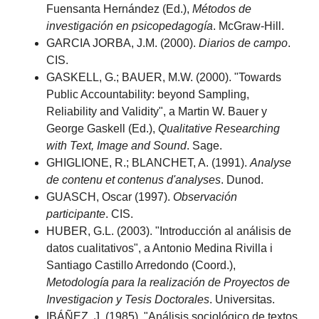
Fuensanta Hernández (Ed.),
Métodos de
investigación en psicopedagogía
. McGraw-Hill.
GARCIA JORBA, J.M. (2000).
Diarios de campo
.
CIS.
GASKELL, G.; BAUER, M.W. (2000). "Towards
Public Accountability: beyond Sampling,
Reliability and Validity", a Martin W. Bauer y
George Gaskell (Ed.),
Qualitative Researching
with Text, Image and Sound
. Sage.
GHIGLIONE, R.; BLANCHET, A. (1991).
Analyse
de contenu et contenus d'analyses
. Dunod.
GUASCH, Oscar (1997).
Observación
participante
. CIS.
HUBER, G.L. (2003). "Introducción al análisis de
datos cualitativos", a Antonio Medina Rivilla i
Santiago Castillo Arredondo (Coord.),
Metodología para la realización de Proyectos de
Investigacion y Tesis Doctorales
. Universitas.
IBÁÑEZ, J. (1985). "Análisis sociológico de textos