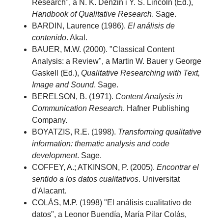
Research", a N. K. Denzin i Y. S. Lincoln (Ed.),
Handbook of Qualitative Research
. Sage.
BARDIN, Laurence (1986).
El análisis de
contenido
. Akal.
BAUER, M.W. (2000). "Classical Content
Analysis: a Review", a Martin W. Bauer y George
Gaskell (Ed.),
Qualitative Researching with Text,
Image and Sound
. Sage.
BERELSON, B. (1971).
Content Analysis in
Communication Research
. Hafner Publishing
Company.
BOYATZIS, R.E. (1998).
Transforming qualitative
information: thematic analysis and code
development
. Sage.
COFFEY, A.; ATKINSON, P. (2005).
Encontrar el
sentido a los datos cualitativos
. Universitat
d'Alacant.
COLÁS, M.P. (1998) "El análisis cualitativo de
datos", a Leonor Buendía, María Pilar Colás,