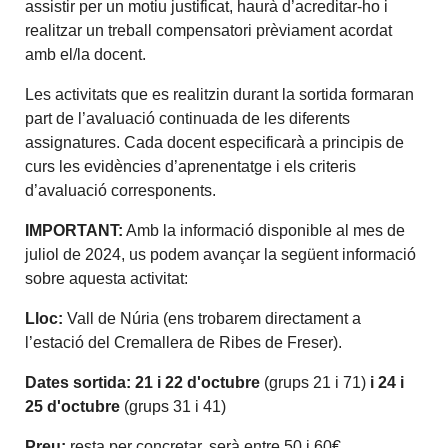
assistir per un motiu justificat, haurà d’acreditar-ho i
realitzar un treball compensatori prèviament acordat
amb el/la docent.
Les activitats que es realitzin durant la sortida formaran
part de l’avaluació continuada de les diferents
assignatures. Cada docent especificarà a principis de
curs les evidències d’aprenentatge i els criteris
d’avaluació corresponents.
IMPORTANT:
Amb la informació disponible al mes de
juliol de 2024, us podem avançar la següent informació
sobre aquesta activitat:
Lloc:
Vall de Núria (ens trobarem directament a
l’estació del Cremallera de Ribes de Freser).
Dates sortida: 21 i 22 d'octubre
(grups 21 i 71)
i 24 i
25 d'octubre
(grups 31 i 41)
Preu:
resta per concretar, serà entre 50 i 60€,