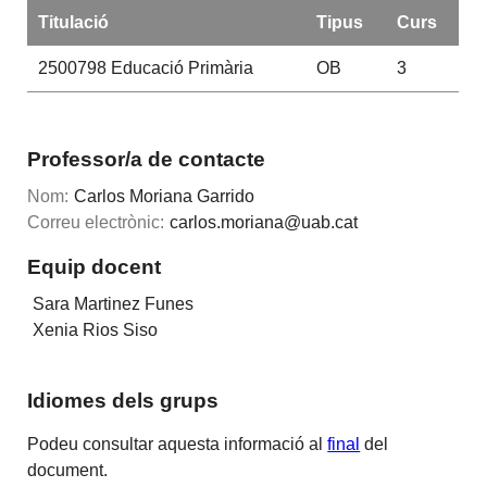
Titulació
Tipus
Curs
2500798
Educació Primària
OB
3
Professor/a de contacte
Nom:
Carlos Moriana Garrido
Correu electrònic:
carlos.moriana@uab.cat
Equip docent
Sara Martinez Funes
Xenia Rios Siso
Idiomes dels grups
Podeu consultar aquesta informació al
final
del
document.