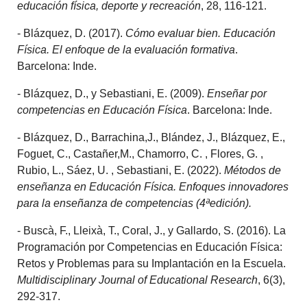
educación física, deporte y recreación
, 28, 116-121.
- Blázquez, D. (2017).
Cómo evaluar bien. Educación
Física. El enfoque de la evaluación formativa
.
Barcelona: Inde.
- Blázquez, D., y Sebastiani, E. (2009).
Enseñar por
competencias en Educación Física
. Barcelona: Inde.
- Blázquez, D., Barrachina,J., Blández, J., Blázquez, E.,
Foguet, C., Castañer,M., Chamorro, C. , Flores, G. ,
Rubio, L., Sáez, U. , Sebastiani, E. (2022).
Métodos de
enseñanza en Educación Física. Enfoques innovadores
para la enseñanza de competencias (4ªedición).
- Buscà, F., Lleixà, T., Coral, J., y Gallardo, S. (2016). La
Programación por Competencias en Educación Física:
Retos y Problemas para su Implantación en la Escuela.
Multidisciplinary Journal of Educational Research
, 6(3),
292-317.