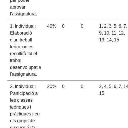
per poder
aprovar
l'assignatura.
1. Individual:
40%
0
0
1, 2, 3, 5, 6, 7,
Elaboració
9, 10, 11, 12,
d'un treball
13, 14, 15
teòric on es
recollirà tot el
treball
desenvolupat a
l'assignatura.
2. Individual:
20%
0
0
2, 4, 5, 6, 7, 14
Participació a
15
les classes
teòriques i
pràctiques i en
els grups de
discussió i/o