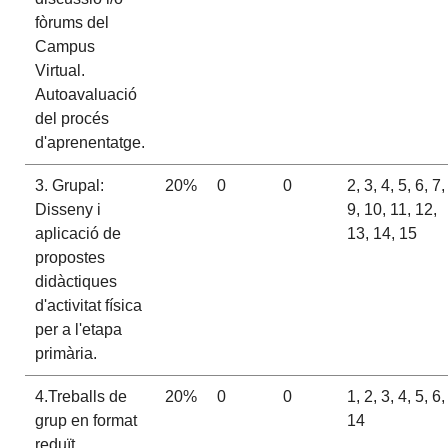
fòrums del
Campus
Virtual.
Autoavaluació
del procés
d'aprenentatge.
3. Grupal:
20%
0
0
2, 3, 4, 5, 6, 7,
Disseny i
9, 10, 11, 12,
aplicació de
13, 14, 15
propostes
didàctiques
d'activitat física
per a l'etapa
primària.
4.Treballs de
20%
0
0
1, 2, 3, 4, 5, 6,
grup en format
14
reduït.