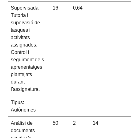
Supervisada
16
0,64
Tutoria i
supervisió de
tasques i
activitats
assignades.
Control i
seguiment dels
aprenentatges
plantejats
durant
l'assignatura.
Tipus:
Autònomes
Anàlisi de
50
2
14
documents
escrits i/o