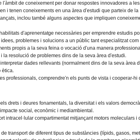
de l'àmbit de coneixement per donar respostes innovadores a les
 i tenen coneixements en una àrea d'estudi que parteix de la b
t avançats, inclou també alguns aspectes que impliquen coneixe
abilitats d'aprenentatge necessàries per emprendre estudis pos
idees, problemes i solucions a un públic tant especialitzat com 
ents propis a la seva feina o vocació d'una manera professiona
 i la resolució de problemes dins de la seva àrea d'estudi.
i interpretar dades rellevants (normalment dins de la seva àrea d
 ètica.
es professionals, comprendre'n els punts de vista i cooperar-hi 
ls drets i deures fonamentals, la diversitat i els valors democrà
l'impacte social, econòmic i mediambiental.
intracel·lular compartimentat mitjançant motors moleculars i desc
de transport de diferent tipus de substàncies (lípids, gasos, metal