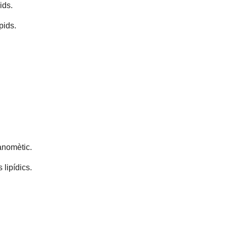
ids.
pids.
anomètic.
lipídics.