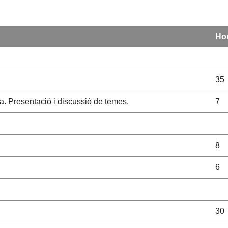
Ho
35
ra. Presentació i discussió de temes.
7
8
6
30