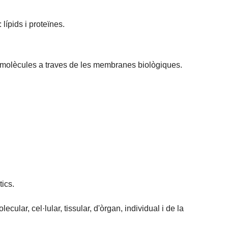
ípids i proteïnes.
.
de molècules a traves de les membranes biològiques.
tics.
lar, cel·lular, tissular, d'òrgan, individual i de la