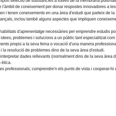
ansport selectiu de substàncies a través de la membrana plasmàti
de l'àmbit de coneixement per donar respostes innovadores a les
 i tenen coneixements en una àrea d'estudi que parteix de la b
t avançats, inclou també alguns aspectes que impliquen coneixe
abilitats d'aprenentatge necessàries per emprendre estudis pos
idees, problemes i solucions a un públic tant especialitzat com 
ents propis a la seva feina o vocació d'una manera professiona
 i la resolució de problemes dins de la seva àrea d'estudi.
i interpretar dades rellevants (normalment dins de la seva àrea d
 ètica.
es professionals, comprendre'n els punts de vista i cooperar-hi 