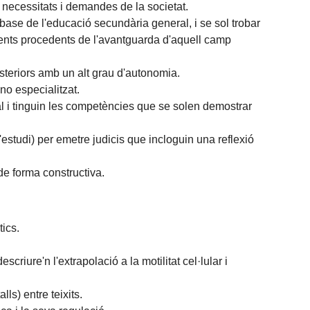
 necessitats i demandes de la societat.
ase de l'educació secundària general, i se sol trobar
ments procedents de l'avantguarda d'aquell camp
teriors amb un alt grau d'autonomia.
no especialitzat.
l i tinguin les competències que se solen demostrar
'estudi) per emetre judicis que incloguin una reflexió
de forma constructiva.
tics.
riure'n l'extrapolació a la motilitat cel·lular i
ls) entre teixits.