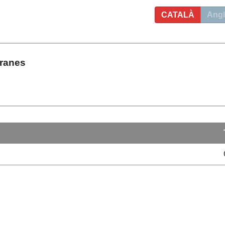
CATALÀ
Angl
branes