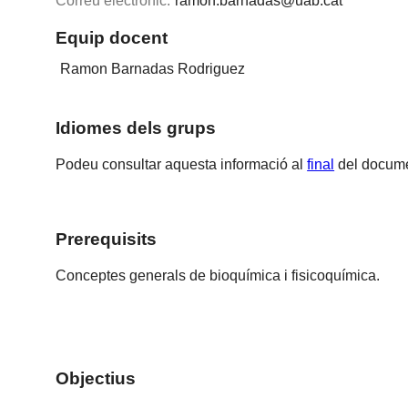
Correu electrònic:
ramon.barnadas@uab.cat
Equip docent
Ramon Barnadas Rodriguez
Idiomes dels grups
Podeu consultar aquesta informació al
final
del docume
Prerequisits
Conceptes generals de bioquímica i fisicoquímica.
Objectius