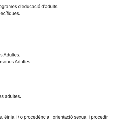
rogrames d'educació d'adults.
pecífiques.
es Adultes.
ersones Adultes.
es adultes.
 ètnia i / o procedència i orientació sexual i procedir