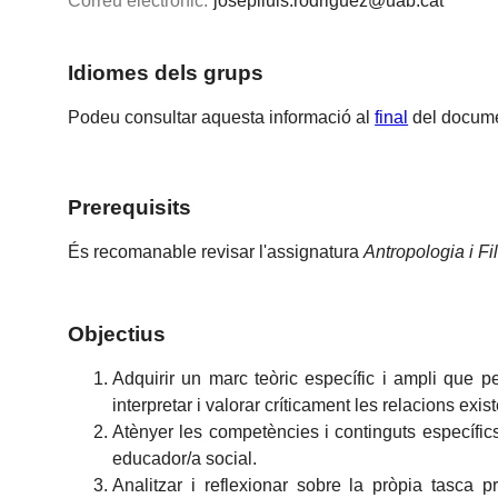
Correu electrònic:
joseplluis.rodriguez@uab.cat
Idiomes dels grups
Podeu consultar aquesta informació al
final
del docume
Prerequisits
És recomanable revisar l'assignatura
Antropologia i Fi
Objectius
Adquirir un marc teòric específic i ampli que per
interpretar i valorar críticament les relacions exi
Atènyer les competències i continguts específics 
educador/a social.
Analitzar i reflexionar sobre la pròpia tasca 