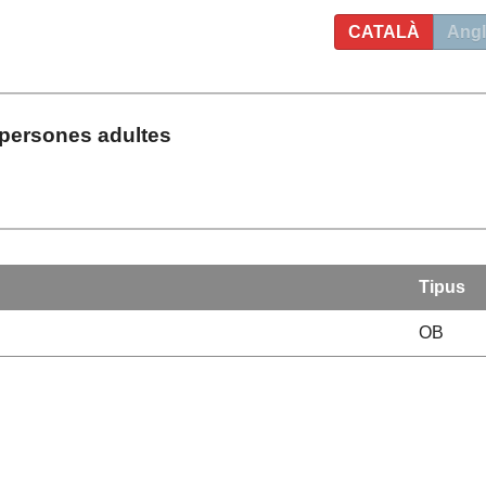
CATALÀ
Angl
persones adultes
Tipus
OB