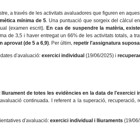
tre, a través de les activitats avaluadores que figuren en aquest
itmètica mínima de 5
. Una puntuació que sorgeix del càlcul en
dual (examen escrit).
En cas de suspendre la matèria, existei
 de 3,5 i haver entregat un 66% de les activitats totals, a trav
 aprovat (de 5 a 6,9)
. Per últim,
repetir l'assignatura suposa
 dates d'avaluació:
exercici individual
(19/06/2025) i
recupera
 lliurament de totes les evidències en la data de l'exercici i
'avaluació continuada. I referent a la superació, recuperació, r
ientatives d'avaluació:
exercici individual i lliuraments
(19/06/