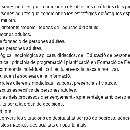
 persones adultes que condicionen els objectius i mètodes dels p
 persones adultes que condicionen les estratègies didàctiques es
 millora.
diferents models i teories de l'educació d'adults.
rsones adultes.
 la formació de persones adultes.
les persones adultes.
ògics i sociològics aplicats, didàctics, de l'Educació de person
ica i principis de programació i planificació en Formació de P
compromís individual i col·lectiu envers la tasca a realitzar.
lta en la societat de la informació.
a les diferents modalitats i suports, presencials i virtuals.
lectius específics de persones adultes.
ròpies dels processos d'ensenyament - aprenentatge amb person
ults per a la presa de decisions.
illora.
a envers les situacions de desigualtat per raó de pobresa, gènere,
estes mateixes desigualtats en oportunitats.