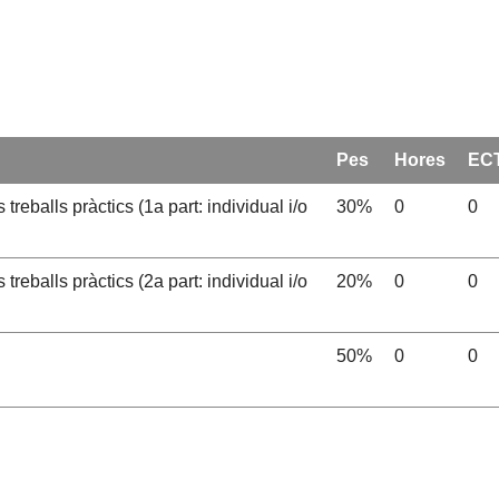
Pes
Hores
EC
reballs pràctics (1a part: individual i/o
30%
0
0
reballs pràctics (2a part: individual i/o
20%
0
0
50%
0
0