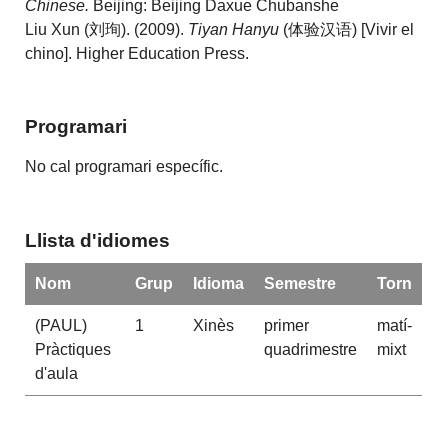
Chinese.
Beijing: Beijing Daxue Chubanshe
Liu Xun (刘珣). (2009).
Tiyan Hanyu
(体验汉语) [Vivir el
chino]. Higher Education Press.
Programari
No cal programari específic.
Llista d'idiomes
Nom
Grup
Idioma
Semestre
Torn
(PAUL)
1
Xinès
primer
matí-
Pràctiques
quadrimestre
mixt
d'aula