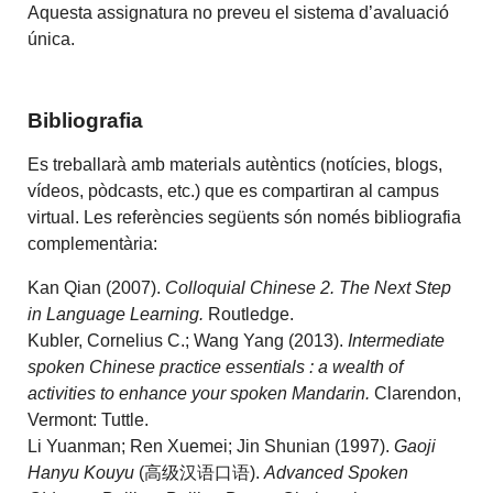
Aquesta assignatura no preveu el sistema d’avaluació
única.
Bibliografia
Es treballarà amb materials autèntics (notícies, blogs,
vídeos, pòdcasts, etc.) que es compartiran al campus
virtual. Les referències següents són només bibliografia
complementària:
Kan Qian (2007).
Colloquial Chinese 2. The Next Step
in Language Learning.
Routledge.
Kubler, Cornelius C.
;
Wang Yang (2013).
Intermediate
spoken Chinese practice essentials : a wealth of
activities to enhance your spoken Mandarin.
Clarendon,
Vermont: Tuttle.
Li Yuanman; Ren Xuemei; Jin Shunian (1997).
Gaoji
Hanyu Kouyu
(高级汉语口语).
Advanced Spoken