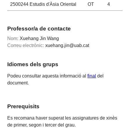
2500244
Estudis d'Àsia Oriental
OT
4
Professor/a de contacte
Nom:
Xuehang Jin Wang
Correu electrònic:
xuehang.jin@uab.cat
Idiomes dels grups
Podeu consultar aquesta informació al
final
del
document.
Prerequisits
Es recomana haver superat les assignatures de xinès
de primer, segon i tercer del grau.