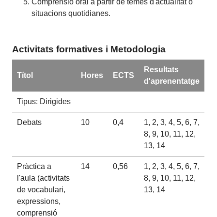
Comprensió oral a partir de temes d'actualitat o
situacions quotidianes.
Activitats formatives i Metodologia
Resultats
Títol
Hores
ECTS
d'aprenentatge
Tipus: Dirigides
Debats
10
0,4
1, 2, 3, 4, 5, 6, 7,
8, 9, 10, 11, 12,
13, 14
Pràctica a
14
0,56
1, 2, 3, 4, 5, 6, 7,
l'aula (activitats
8, 9, 10, 11, 12,
de vocabulari,
13, 14
expressions,
comprensió