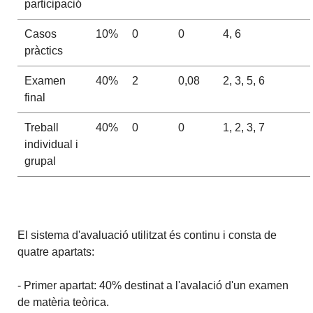
participació
Casos
10%
0
0
4, 6
pràctics
Examen
40%
2
0,08
2, 3, 5, 6
final
Treball
40%
0
0
1, 2, 3, 7
individual i
grupal
El sistema d'avaluació utilitzat és continu i consta de
quatre apartats:
- Primer apartat: 40% destinat a l'avalació d'un examen
de matèria teòrica.