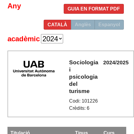
Any
GUIA EN FORMAT PDF
CATALÀ
Anglès
Espanyol
acadèmic
Sociologia
2024/2025
i
psicologia
del
turisme
Codi: 101226
Crèdits: 6
Titulació
Tipus
Curs