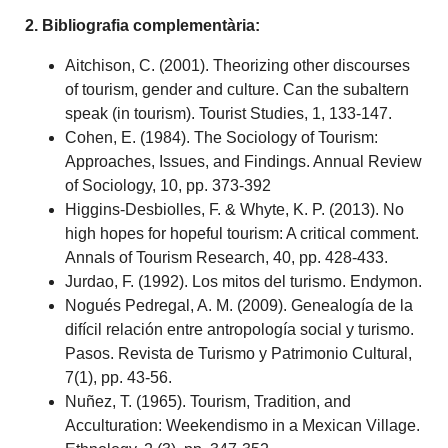
2. Bibliografia complementària:
Aitchison, C. (2001). Theorizing other discourses
of tourism, gender and culture. Can the subal
tern
speak (in tourism).
Tourist Studies
, 1, 133-147.
Cohen, E. (1984). The Sociology of Tourism:
Approaches, Issues, and Findings. Annual Review
of Sociology, 10, pp. 373-392
Higgins-Desbiolles, F. & Whyte, K. P. (2013). No
high hopes for hopeful tourism: A critical com
ment.
Annals of Tourism Research
, 40, pp. 428-433.
Jurdao, F. (1992).
Los mitos del turismo
. Endymon.
Nogués Pedregal, A. M. (2009). Genealogía de la
difícil relación entre antropolo
gía social y turis
mo.
Pasos. Revista de Turismo y Patrimonio Cultural,
7
(1), pp. 43-56.
Nuñez, T. (1965). Tourism, Tradition, and
Acculturation: Weekendismo in a Mexican Village.