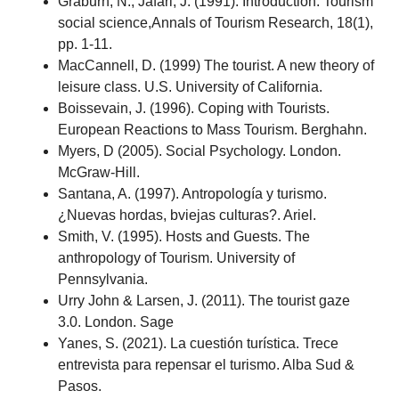
Graburn, N., Jafari, J. (1991). Introduction: Tourism
social science,
Annals of Tourism Research,
18
(1),
pp. 1-11.
MacCannell, D. (1999) The tourist. A new theory of
leisure class. U.S. University of California.
Boissevain, J. (1996). Coping with Tourists.
European Reactions to Mass Tourism. Berghahn.
Myers, D (2005). Social Psychology. London.
McGraw-Hill.
Santana, A. (1997). Antropología y turismo.
¿Nuevas hordas, bviejas culturas?. Ariel.
Smith, V. (1995). Hosts and Guests. The
anthropology of Tourism. University of
Pennsylvania.
Urry John & Larsen, J. (2011). The tourist gaze
3.0. London. Sage
Yanes, S. (2021). La cuestión turística. Trece
entrevista para repensar el turismo. Alba Sud &
Pasos.