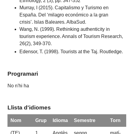
Ethnology, 2 (3), pp. 347-352
Murray, I (2015). Capitalismo y Turismo en
España. Del ‘milagro económico a la gran
crisis’. Islas Baleares. AlbaSud.
Wang, N. (1999). Rethinking authenticity in
tourism experience. Annals of Tourism Research,
26(2), 349-370.
Edensor, T. (1998). Tourists at the Taj.
Routledge.
Programari
No n'hi ha
Llista d'idiomes
Nom
Grup
Idioma
Semestre
Torn
(TE)
1
Anglès
segon
matí-