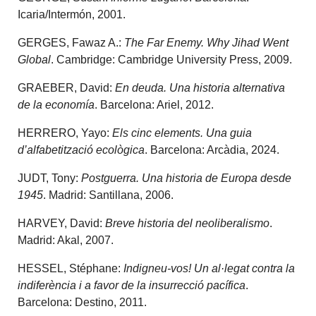
Icaria/Intermón, 2001.
GERGES, Fawaz A.:
The Far Enemy. Why Jihad Went
Global
. Cambridge: Cambridge University Press, 2009.
GRAEBER, David:
En deuda. Una historia alternativa
de la economía
. Barcelona: Ariel, 2012.
HERRERO, Yayo:
Els cinc elements. Una guia
d’alfabetització ecològica
. Barcelona: Arcàdia, 2024.
JUDT, Tony:
Postguerra. Una historia de Europa desde
1945
. Madrid: Santillana, 2006.
HARVEY, David:
Breve historia del neoliberalismo
.
Madrid: Akal, 2007.
HESSEL, Stéphane:
Indigneu-vos! Un al·legat contra la
indiferència i a favor de la insurrecció pacífica
.
Barcelona: Destino, 2011.