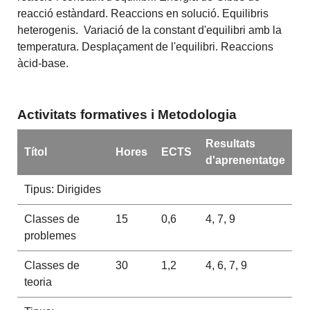
reacció estàndard. Reaccions en solució. Equilibris
heterogenis. Variació de la constant d'equilibri amb la
temperatura. Desplaçament de l'equilibri. Reaccions
àcid-base.
Activitats formatives i Metodologia
Resultats
Títol
Hores
ECTS
d'aprenentatge
Tipus: Dirigides
Classes de
15
0,6
4, 7, 9
problemes
Classes de
30
1,2
4, 6, 7, 9
teoria