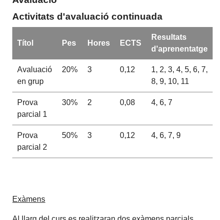
Activitats d'avaluació continuada
Resultats
Títol
Pes
Hores
ECTS
d'aprenentatge
Avaluació
20%
3
0,12
1, 2, 3, 4, 5, 6, 7,
en grup
8, 9, 10, 11
Prova
30%
2
0,08
4, 6, 7
parcial 1
Prova
50%
3
0,12
4, 6, 7, 9
parcial 2
Exàmens
Al llarg del curs es realitzaran dos exàmens parcials.