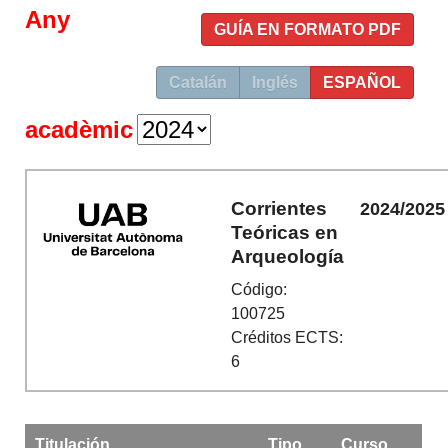
Any
GUÍA EN FORMATO PDF
Catalán
Inglés
ESPAÑOL
acadèmic
Corrientes
2024/2025
Teóricas en
Arqueología
Código:
100725
Créditos ECTS:
6
Titulación
Tipo
Curso