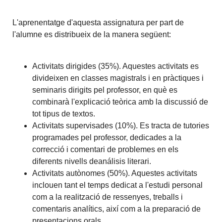
L'aprenentatge d'aquesta
assignatura
per
part de
l'alumne
es
distribueix de la manera
següent
:
Activitats
dirigides
(
35%
)
.
Aquestes
activitats
es
divideixen
en classes
magistrals
i
en pràctiques
i
seminaris
dirigits
pel professor,
en què
es
combinarà
l'explicació
teòrica
amb
la discussió
de
tot tipus de
textos.
Activitats
supervisades
(
10%
)
.
Es
tracta
de tutories
programades
pel professor
, dedicades a
la
correcció
i
comentari
de problemes
en els
diferents
nivells
deanálisis
literari.
Activitats autònomes
(
50%
)
.
Aquestes
activitats
inclouen
tant
el temps
dedicat a l'estudi
personal
com a la
realització
de ressenyes
, treballs
i
comentaris
analítics,
així com a la
preparació
de
presentacions
orals.