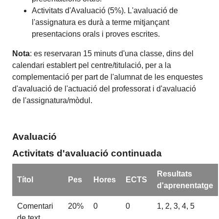
Activitats
d'Avaluació
(
5%
)
.
L'avaluació
de
l'assignatura
es durà
a terme mitjançant
presentacions
orals
i
proves
escrites.
Nota
: es reservaran 15 minuts d'una classe, dins del
calendari establert pel centre/titulació, per a la
complementació per part de l'alumnat de les enquestes
d'avaluació de l'actuació del professorat i d'avaluació
de l'assignatura/mòdul.
Avaluació
Activitats d'avaluació continuada
Resultats
Títol
Pes
Hores
ECTS
d'aprenentatge
Comentari
20%
0
0
1, 2, 3, 4, 5
de text