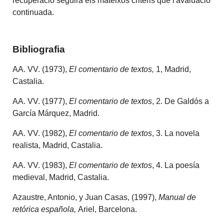
recuperació seguirà els mateixos criteris que l'avaluació
continuada.
Bibliografia
AA. VV. (1973),
El comentario de textos
,
1, Madrid,
Castalia.
AA. VV. (1977),
El comentario de textos
, 2. De Galdós a
García Márquez, Madrid.
AA. VV. (1982),
El comentario de textos
, 3. La novela
realista, Madrid, Castalia.
AA. VV. (1983),
El comentario de textos
, 4. La poesía
medieval, Madrid, Castalia.
Azaustre, Antonio, y Juan Casas, (1997),
Manual de
retórica española
,
Ariel, Barcelona.