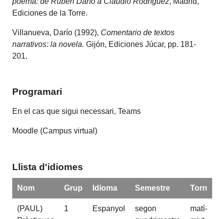
poema: de Rubén Darío a Claudio Rodríguez
, Madrid,
Ediciones de la Torre.
Villanueva, Darío (1992),
Comentario de textos
narrativos: la novela
.
Gijón, Ediciones Júcar, pp. 181-
201.
Programari
En el cas que sigui necessari, Teams
Moodle (Campus virtual)
Llista d'idiomes
Nom
Grup
Idioma
Semestre
Torn
(PAUL)
1
Espanyol
segon
matí-