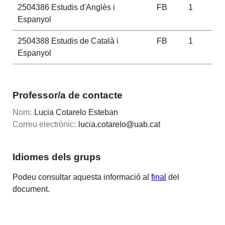
2504386
Estudis d'Anglès i
FB
1
Espanyol
2504388
Estudis de Català i
FB
1
Espanyol
Professor/a de contacte
Nom:
Lucia Cotarelo Esteban
Correu electrònic:
lucia.cotarelo@uab.cat
Idiomes dels grups
Podeu consultar aquesta informació al
final
del
document.