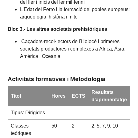
del IIer i inicis del Ier mil·lenni
L’Edat del Ferro i la formació del pobles europeus:
arqueologia, història i mite
Bloc 3.- Les altres societats prehistòriques
Caçadors-recol·lectors de l'Holocè i primeres
societats productores i complexes a Àfrica, Àsia,
Amèrica i Oceania
Activitats formatives i Metodologia
Resultats
Títol
Hores
ECTS
d'aprenentatge
Tipus: Dirigides
Classes
50
2
2, 5, 7, 9, 10
teòriques