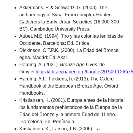
Akkermans, P. & Schwartz, G. (2003). The
archaeology of Syria: From complex Hunter-
Gatherers to Early Urban Societies (16,000-300
BC). Cambridge University Press.
Aubet, M.E. (1994). Tiro y las colonias fenicias de
Occidente. Barcelona: Ed. Crítica
Dickinson, O.T.P.K. (2000). La Edad del Bronce
egea. Madrid: Ed. Akal
Harding, A. (2021).
Bronze Age Lives
. de
Gruyter.
https://library.oapen.org/handle/20.500.12657
Harding, A.F.; Fokkens, h. (2013). The Oxford
Handbook of the European Bronze Age. Oxford
Handbooks.
Kristiansen, K. (2001). Europa antes de la historia:
los fundamentos prehistóricos de la Europa de la
Edad del Bronze y la primera Edad del Hierro.
Barcelona: Ed. Península.
Kristiansen, K., Larson, T.B. (2006). La