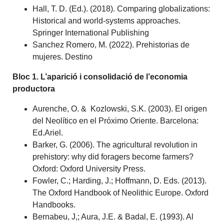
Hall, T. D. (Ed.). (2018). Comparing globalizations:
Historical and world-systems approaches.
Springer International Publishing
Sanchez Romero, M. (2022). Prehistorias de
mujeres. Destino
Bloc 1. L’aparició i consolidació de l’economia
productora
Aurenche, O. & Kozlowski, S.K. (2003). El origen
del Neolítico en el Próximo Oriente. Barcelona:
Ed.Ariel.
Barker, G. (2006). The agricultural revolution in
prehistory: why did foragers become farmers?
Oxford: Oxford University Press.
Fowler, C.; Harding, J.; Hoffmann, D. Eds. (2013).
The Oxford Handbook of Neolithic Europe. Oxford
Handbooks.
Bernabeu, J,; Aura, J.E. & Badal, E. (1993). Al