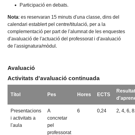
Participació en debats.
Nota
: es reservaran 15 minuts d'una classe, dins del
calendari establert pel centre/titulació, per a la
complementació per part de l'alumnat de les enquestes
d'avaluació de l'actuació del professorat i d'avaluació
de l'assignatura/mòdul.
Avaluació
Activitats d'avaluació continuada
Resulta
Títol
Pes
Hores
ECTS
d'apren
Presentacions
A
6
0,24
2, 4, 6, 8
i activitats a
concretar
l'aula
pel
professorat