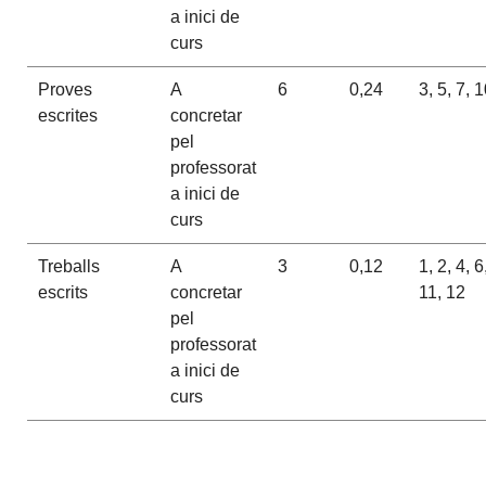
a inici de
curs
Proves
A
6
0,24
3, 5, 7, 
escrites
concretar
pel
professorat
a inici de
curs
Treballs
A
3
0,12
1, 2, 4, 6
escrits
concretar
11, 12
pel
professorat
a inici de
curs