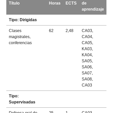
Título
Horas
ECTS
de
aprendizaje
Tipo: Dirigidas
Clases
62
2,48
CA03,
magistrales,
CA04,
conferencias
CA05,
KA03,
KA04,
SA05,
SA06,
SA07,
SA08,
CA03
Tipo:
Supervisadas
Defensa oral de
25
1
CA03,