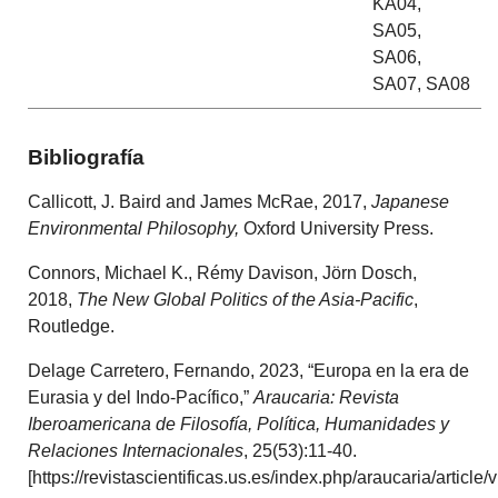
KA04,
SA05,
SA06,
SA07, SA08
Bibliografía
Callicott, J. Baird and James McRae, 2017,
Japanese
Environmental Philosophy,
Oxford University Press.
Connors, Michael K., Rémy Davison, J‎örn Dosch,
2018,
The New Global Politics of the Asia-Pacific
,
Routledge.
Delage Carretero, Fernando, 2023, “Europa en la era de
Eurasia y del Indo-Pacífico,”
Araucaria:
Revista
Iberoamericana de Filosofía, Política, Humanidades y
Relaciones Internacionales
, 25(53):11-40.
[https://revistascientificas.us.es/index.php/araucaria/article