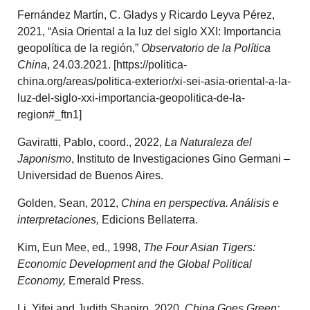
Fernández Martín, C. Gladys y Ricardo Leyva Pérez,
2021, “Asia Oriental a la luz del siglo XXI: Importancia
geopolítica de la región,”
Observatorio de la Política
China
, 24.03.2021. [https://politica-
china.org/areas/politica-exterior/xi-sei-asia-oriental-a-la-
luz-del-siglo-xxi-importancia-geopolitica-de-la-
region#_ftn1]
Gaviratti, Pablo, coord., 2022,
La Naturaleza del
Japonismo
, Instituto de Investigaciones Gino Germani –
Universidad de Buenos Aires.
Golden, Sean, 2012,
China en perspectiva. Análisis e
interpretaciones,
Edicions Bellaterra.
Kim, Eun Mee, ed., 1998,
The Four Asian Tigers:
Economic Development and the Global Political
Economy,
Emerald Press.
Li, Yifei and Judith Shapiro, 2020,
China Goes Green: