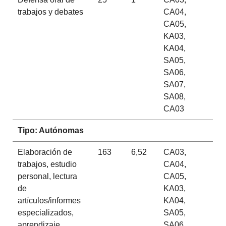
trabajos y debates
CA04,
CA05,
KA03,
KA04,
SA05,
SA06,
SA07,
SA08,
CA03
Tipo: Autónomas
Elaboración de
163
6,52
CA03,
trabajos, estudio
CA04,
personal, lectura
CA05,
de
KA03,
artículos/informes
KA04,
especializados,
SA05,
aprendizaje
SA06,