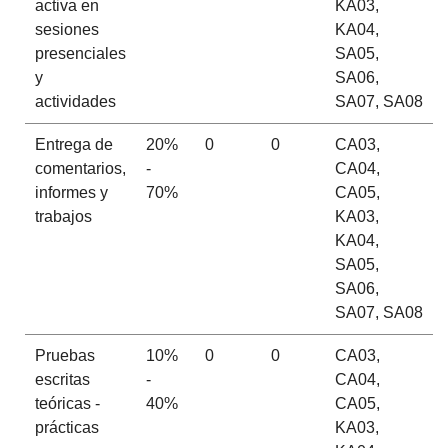
activa en
KA03,
sesiones
KA04,
presenciales
SA05,
y
SA06,
actividades
SA07, SA08
Entrega de
20%
0
0
CA03,
comentarios,
-
CA04,
informes y
70%
CA05,
trabajos
KA03,
KA04,
SA05,
SA06,
SA07, SA08
Pruebas
10%
0
0
CA03,
escritas
-
CA04,
teóricas -
40%
CA05,
prácticas
KA03,