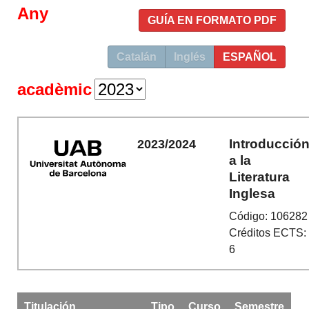
Any
GUÍA EN FORMATO PDF
Catalán
Inglés
ESPAÑOL
acadèmic
Introducció
2023/2024
a la
Literatura
Inglesa
Código: 106282
Créditos ECTS:
6
Titulación
Tipo
Curso
Semestre