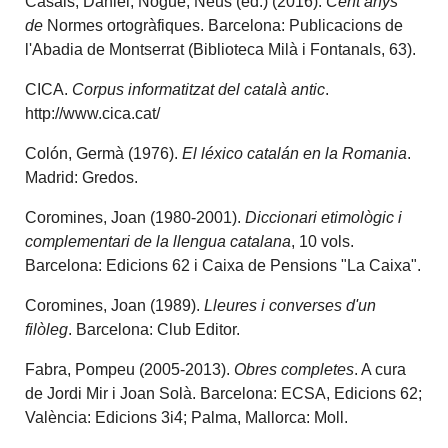
Casals, Daniel; Nogué, Neus (ed.) (2016):
Cent anys
de
Normes ortogràfiques. Barcelona: Publicacions de
l'Abadia de Montserrat (Biblioteca Milà i Fontanals, 63).
CICA.
Corpus informatitzat del català antic
.
http://www.cica.cat/
Colón, Germà (1976).
El léxico catalán en la Romania
.
Madrid: Gredos.
Coromines, Joan (1980-2001).
Diccionari etimològic i
complementari de la llengua catalana
, 10 vols.
Barcelona: Edicions 62 i Caixa de Pensions "La Caixa".
Coromines, Joan (1989).
Lleures i converses d'un
filòleg
. Barcelona: Club Editor.
Fabra, Pompeu (2005-2013).
Obres completes
. A cura
de Jordi Mir i Joan Solà. Barcelona: ECSA, Edicions 62;
València: Edicions 3i4; Palma, Mallorca: Moll.