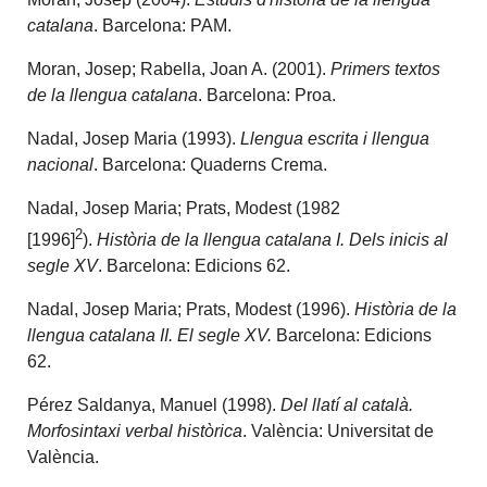
catalana
. Barcelona: PAM.
Moran, Josep; Rabella, Joan A. (2001).
Primers textos
de la llengua catalana
. Barcelona: Proa.
Nadal, Josep Maria (1993).
Llengua escrita i llengua
nacional
. Barcelona: Quaderns Crema.
Nadal, Josep Maria; Prats, Modest (1982
2
[1996]
).
Història de la llengua catalana I. Dels inicis al
segle XV
. Barcelona: Edicions 62.
Nadal, Josep Maria; Prats, Modest (1996).
Història de la
llengua catalana II. El segle XV.
Barcelona: Edicions
62.
Pérez Saldanya, Manuel (1998).
Del llatí al català.
Morfosintaxi verbal històrica
. València: Universitat de
València.