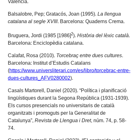
València.
Balsalobre, Pep; Gratacós, Joan (1995).
La llengua
catalana al segle XVIII
. Barcelona: Quaderns Crema.
2
Bruguera, Jordi (1985 [1986]
).
Història del lèxic català
.
Barcelona: Enciclopèdia catalana.
Calafat, Rosa (2010).
Torcebraç entre dues cultures
.
Barcelona: Institut d’Estudis Catalans
(
https://www.universliterari.com/es/libro/torcebrac-entre-
dues-cultures_AFV0280002
).
Casals Martorell, Daniel (2020). “Política i planificació
lingüístiques durant la Segona República (1931-1939).
Els cursos presencials no universitaris de català
organitzats i promoguts per la Generalitat de
Catalunya”,
Revista de Llengua i Dret
, núm. 74, p. 58-
74.