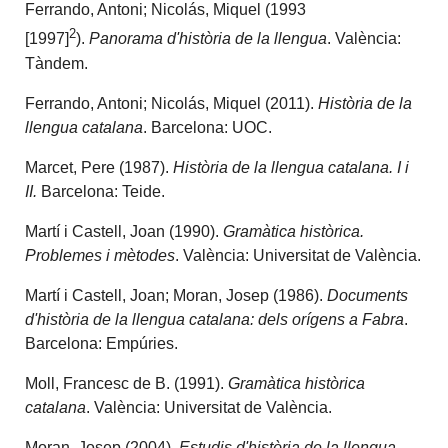
Ferrando, Antoni; Nicolás, Miquel (1993
2
[1997]
).
Panorama d'història de la llengua
. València:
Tàndem.
Ferrando, Antoni; Nicolás, Miquel (2011).
Història de la
llengua catalana
. Barcelona: UOC.
Marcet, Pere (1987).
Història de la llengua catalana.
I i
II
.
Barcelona: Teide.
Martí i Castell, Joan (1990).
Gramàtica històrica.
Problemes i mètodes
. València: Universitat de València.
Martí i Castell, Joan; Moran, Josep (1986).
Documents
d'història de la llengua catalana: dels orígens a Fabra
.
Barcelona: Empúries.
Moll, Francesc de B. (1991).
Gramàtica històrica
catalana
. València: Universitat de València.
Moran, Josep (2004).
Estudis d'història de la llengua