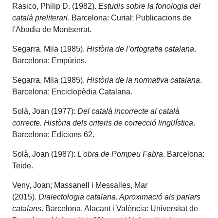
Rasico, Philip D. (1982).
Estudis sobre la fonologia del
català preliterari
. Barcelona: Curial; Publicacions de
l'Abadia de Montserrat.
Segarra, Mila (1985).
Història de l’ortografia catalana
.
Barcelona: Empúries.
Segarra, Mila (1985).
Història de la normativa catalana
.
Barcelona: Enciclopèdia Catalana.
Solà, Joan (1977):
Del català incorrecte al català
correcte. Història dels criteris de correcció lingüística
.
Barcelona: Edicions 62.
Solà, Joan (1987):
L'obra de Pompeu Fabra
. Barcelona:
Teide.
Veny, Joan; Massanell i Messalles, Mar
(2015).
Dialectologia catalana. Aproximació als parlars
catalans
. Barcelona, Alacant i València: Universitat de