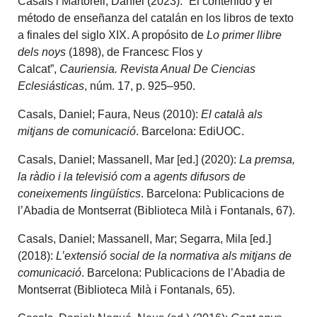
Casals i Martorell, Daniel (2023). “El contenido y el
método de enseñanza del catalán en los libros de texto
a finales del siglo XIX. A propósito de
Lo primer llibre
dels noys
(1898), de Francesc Flos y
Calcat”,
Cauriensia. Revista Anual De Ciencias
Eclesiásticas
, núm. 17, p. 925–950.
Casals, Daniel; Faura, Neus (2010):
El català als
mitjans de comunicació
. Barcelona: EdiUOC.
Casals, Daniel; Massanell, Mar [ed.] (2020):
La premsa,
la ràdio i la televisió com a agents difusors de
coneixements lingüístics
. Barcelona: Publicacions de
l’Abadia de Montserrat (Biblioteca Milà i Fontanals, 67).
Casals, Daniel; Massanell, Mar; Segarra, Mila [ed.]
(2018):
L’extensió social de la normativa als mitjans de
comunicació
. Barcelona: Publicacions de l’Abadia de
Montserrat (Biblioteca Milà i Fontanals, 65).