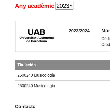
Any acadèmic
Mús
2023/2024
Códi
Créd
Titulación
2500240
Musicología
2500240
Musicología
Contacto