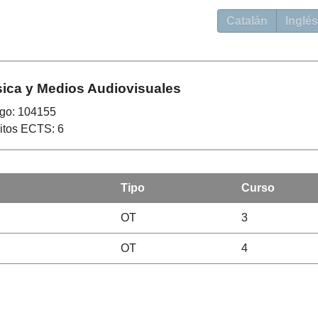
Catalán
Inglés
ica y Medios Audiovisuales
go: 104155
itos ECTS: 6
Tipo
Curso
OT
3
OT
4