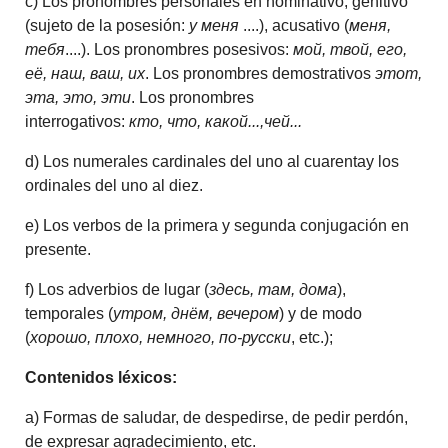
c) Los pronombres personales en nominativo, genitivo
(sujeto de la posesión:
у меня
....), acusativo (
меня,
тебя
....). Los pronombres posesivos:
мой, твой, его,
её, наш, ваш, их
. Los pronombres demostrativos
этот,
эта, это, эти
. Los pronombres
interrogativos:
кто, что, какой...,чей...
d) Los numerales cardinales del uno al cuarentay los
ordinales del uno al diez.
e) Los verbos de la primera y segunda conjugación en
presente.
f) Los adverbios de lugar (
здесь, там, дома
),
temporales (
утром, днём, вечером
) y de modo
(
хорошо, плохо, немного, по-русски
, etc.);
Contenidos léxicos:
a) Formas de saludar, de despedirse, de pedir perdón,
de expresar agradecimiento, etc.