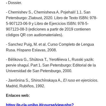
-
Dossier.
- Chernishev S., Chernisheva A. Pojehali! 1.1. San
Petersburgo: Zlatoust, 2020. Libro de Texto ISBN:
978-
5-907123-06-9
y Libro de Ejercicios ISBN:
978-5-
907123-08-3 (ediciones a partir de 2019 contienen
códigos QR con audiomateriales).
-
Sanchez Puig, M. et al. Curso Completo de Lengua
Rusa. Hispano Eslavas, 2008.
- Bélikova G., Shútova T., Yeroféieva I., Russki yazik:
pervie shaguí. Part 1. San Petersburgo: Editorial de la
Universidad de San Petersburgo, 2000.
- Javrónina S., Shirochínskaya A.,
El ruso en ejercicios
.
Madrid, Rubiños, 1992.
Enlaces web:
https://e-cla.unibo.it/course/view.php?