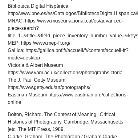
Biblioteca Digital Hispánica:
http://www.bne.es/es/Catalogos/BibliotecaDigitalHispanica/I
MNAC: https://www.museunacional.cat/es/advanced-
piece-search?
title_1=&title=&field_piece_inventory_number_value=&ke
MEP: https://www.mep-fr.org/
Gallica: https://gallica.bnf.fr/accueil/fr/content/accueil-fr?
mode=desktop
Victoria & Albert Museum
https://www.vam.ac.uk/collections/photographsictoria
The J. Paul Getty Museum:
https://www.getty.edu/art/photographs/
Eastman Museum https://www.eastman.org/collections-
online
Bolton, Richard. The Contest of Meaning : Critical
Histories of Photography. Cambridge, Massachusetts
[etc: The MIT Press, 1989.
Clarke, Graham. The Photograph / Graham Clarke.