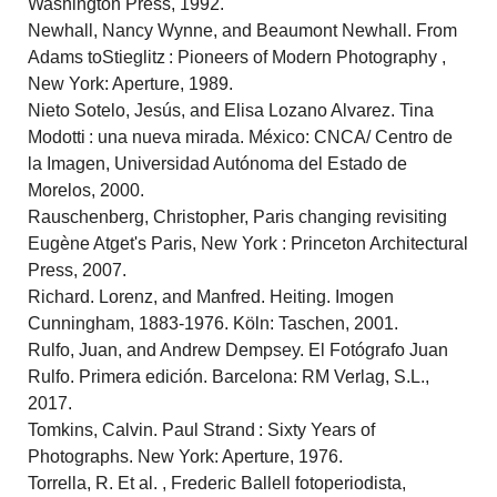
Washington Press, 1992.
Newhall, Nancy Wynne, and Beaumont Newhall. From
Adams toStieglitz : Pioneers of Modern Photography ,
New York: Aperture, 1989.
Nieto Sotelo, Jesús, and Elisa Lozano Alvarez. Tina
Modotti : una nueva mirada. México: CNCA/ Centro de
la Imagen, Universidad Autónoma del Estado de
Morelos, 2000.
Rauschenberg, Christopher, Paris changing revisiting
Eugène Atget's Paris, New York : Princeton Architectural
Press, 2007.
Richard. Lorenz, and Manfred. Heiting. Imogen
Cunningham, 1883-1976. Köln: Taschen, 2001.
Rulfo, Juan, and Andrew Dempsey. El Fotógrafo Juan
Rulfo. Primera edición. Barcelona: RM Verlag, S.L.,
2017.
Tomkins, Calvin. Paul Strand : Sixty Years of
Photographs. New York: Aperture, 1976.
Torrella, R. Et al. , Frederic Ballell fotoperiodista,