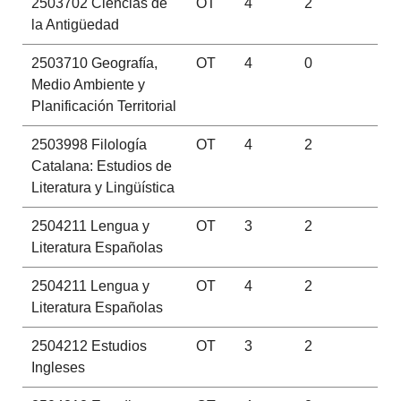
2503702
Ciencias de
OT
4
2
la Antigüedad
2503710
Geografía,
OT
4
0
Medio Ambiente y
Planificación Territorial
2503998
Filología
OT
4
2
Catalana: Estudios de
Literatura y Lingüística
2504211
Lengua y
OT
3
2
Literatura Españolas
2504211
Lengua y
OT
4
2
Literatura Españolas
2504212
Estudios
OT
3
2
Ingleses