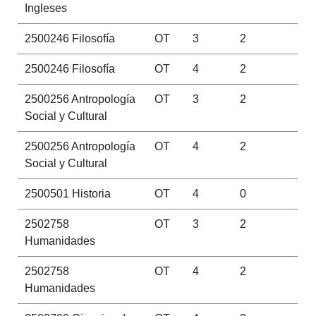
Ingleses
2500246
Filosofía
OT
3
2
2500246
Filosofía
OT
4
2
2500256
Antropología
OT
3
2
Social y Cultural
2500256
Antropología
OT
4
2
Social y Cultural
2500501
Historia
OT
4
0
2502758
OT
3
2
Humanidades
2502758
OT
4
2
Humanidades