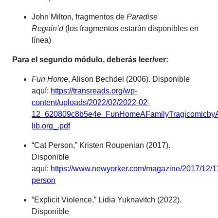
John Milton, fragmentos de
Paradise
Regain’d
(los fragmentos estarán disponibles en
línea)
Para el segundo módulo, deberás leer/ver:
Fun Home
, Alison Bechdel (2006). Disponible
aquí:
https://transreads.org/wp-
content/uploads/2022/02/2022-02-
12_620809c8b5e4e_FunHomeAFamilyTragicomicbyA
lib.org_.pdf
“Cat Person,” Kristen Roupenian (2017).
Disponible
aquí:
https://www.newyorker.com/magazine/2017/12/11
person
“Explicit Violence,” Lidia Yuknavitch (2022).
Disponible