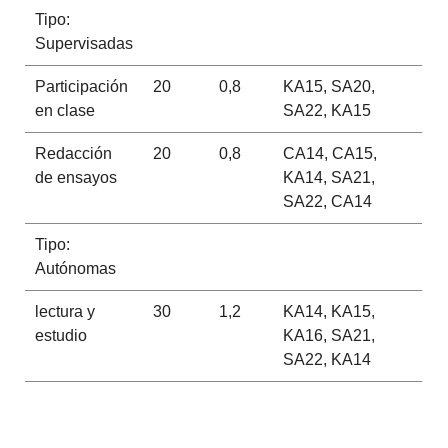
Tipo:
Supervisadas
Participación
20
0,8
KA15, SA20,
en clase
SA22, KA15
Redacción
20
0,8
CA14, CA15,
de ensayos
KA14, SA21,
SA22, CA14
Tipo:
Autónomas
lectura y
30
1,2
KA14, KA15,
estudio
KA16, SA21,
SA22, KA14