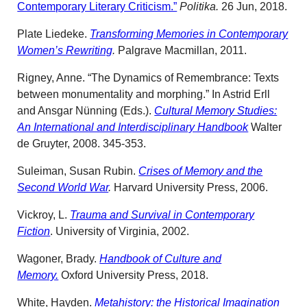
Contemporary Literary Criticism.”
Politika.
26 Jun, 2018.
Plate Liedeke.
Transforming Memories in Contemporary
Women’s Rewriting
.
Palgrave Macmillan, 2011.
Rigney, Anne. “The Dynamics of Remembrance: Texts
between monumentality and morphing.” In Astrid Erll
and Ansgar Nünning (Eds.).
Cultural Memory Studies:
An International and Interdisciplinary Handbook
Walter
de Gruyter, 2008. 345-353.
Suleiman, Susan Rubin.
Crises of Memory and the
Second World War
.
Harvard University Press, 2006.
Vickroy, L.
Trauma and Survival in Contemporary
Fiction
. University of Virginia, 2002.
Wagoner, Brady.
Handbook of Culture and
Memory.
Oxford University Press, 2018.
White, Hayden.
Metahistory: the Historical Imagination