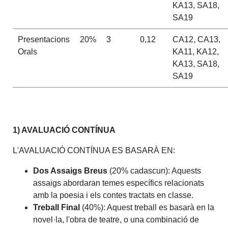
KA13, SA18,
SA19
Presentacions
20%
3
0,12
CA12, CA13,
Orals
KA11, KA12,
KA13, SA18,
SA19
1) AVALUACIÓ CONTÍNUA
L'AVALUACIÓ CONTÍNUA ES BASARÀ EN:
Dos Assaigs Breus
(20% cadascun): Aquests
assaigs abordaran temes específics relacionats
amb la poesia i els contes tractats en classe.
Treball Final
(40%): Aquest treball es basarà en la
novel·la, l'obra de teatre, o una combinació de