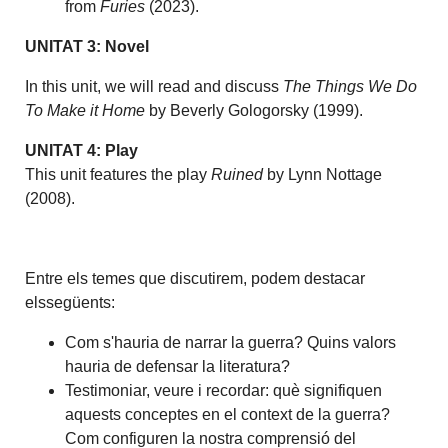
from
Furies
(2023).
UNITAT 3: Novel
In this unit, we will read and discuss
The Things We Do
To Make it Home
by Beverly Gologorsky (1999).
UNITAT 4: Play
This unit features the play
Ruined
by Lynn Nottage
(2008).
Entre els temes que discutirem, podem destacar
elssegüents:
Com s'hauria de narrar la guerra? Quins valors
hauria de defensar la literatura?
Testimoniar, veure i recordar: què signifiquen
aquests conceptes en el context de la guerra?
Com configuren la nostra comprensió del