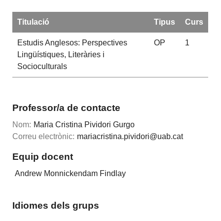
Titulació
Tipus
Curs
Estudis Anglesos: Perspectives
OP
1
Lingüístiques, Literàries i
Socioculturals
Professor/a de contacte
Nom:
Maria Cristina Pividori Gurgo
Correu electrònic:
mariacristina.pividori@uab.cat
Equip docent
Andrew Monnickendam Findlay
Idiomes dels grups