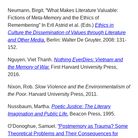
Neumann, Birgit. “What Makes Literature Valuable:
Fictions of Meta-Memory and the Ethics of
Remembering” In Erll Astrid et al. (Eds.)
Ethics in
Culture the Dissemination of Values through Literature
and Other Media.
Berlin: Walter De Gruyter, 2008: 131-
152.
Nguyen, Viet Thanh.
Nothing EverDies: Vietnam and
the Memory of War.
First Harvard University Press,
2016.
Nixon, Rob.
Slow Violence and the Environmentalism of
the Poor
. Harvard University Press, 2011.
Nussbaum, Martha.
Poetic Justice: The Literary
Imagination and Public Life.
Beacon Press, 1995.
O’Donoghue, Samuel.
“Postmemory as Trauma? Some
Theoretical Problems and Their Consequences for