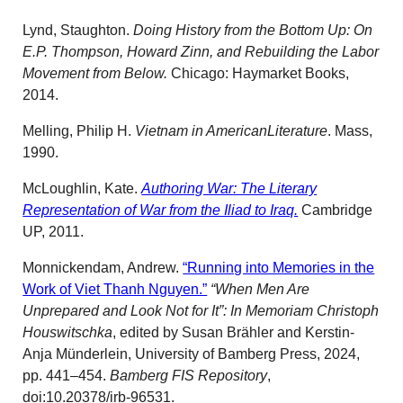
Lynd, Staughton.
Doing History from the Bottom Up: On
E.P. Thompson, Howard Zinn, and Rebuilding the Labor
Movement from Below.
Chicago: Haymarket Books,
2014.
Melling, Philip H.
Vietnam in AmericanLiterature
. Mass,
1990.
McLoughlin, Kate.
Authoring War: The Literary
Representation of War from the Iliad to Iraq.
Cambridge
UP, 2011.
Monnickendam, Andrew.
“Running into Memories in the
Work of Viet Thanh Nguyen.”
“When Men Are
Unprepared and Look Not for It”: In Memoriam Christoph
Houswitschka
, edited by Susan Brähler and Kerstin-
Anja Münderlein, University of Bamberg Press, 2024,
pp. 441–454.
Bamberg FIS Repository
,
doi:10.20378/irb-96531.