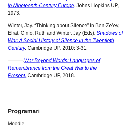
in Nineteenth-Century Europe
. Johns Hopkins UP,
1973.
Winter, Jay. “Thinking about Silence” in Ben-Ze’ev,
Efrat, Ginio, Ruth and Winter, Jay (Eds).
Shadows of
War: A Social History of Silence in the Twentieth
Century
.
Cambridge UP, 2010: 3-31.
———.
War Beyond Words: Languages of
Remembrance from the Great War to the
Present.
Cambridge UP, 2018.
Programari
Moodle