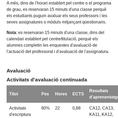
A més, dins de l'horari establert pel centre o el programa
de grau, es reservaran 15 minuts d'una classe perquè
els estudiants puguin avaluar els seus professors i les
seves assignatures o mòduls mitjançant qüestionaris.
Nota
: es reservaran 15 minuts d'una classe, dins del
calendari establert pel centre/titulació, perquè els
alumnes completin les enquestes d'avaluació de
l'actuació del professorat i d'avaluació de l'assignatura.
Avaluació
Activitats d'avaluació continuada
Resultats
Títol
Pes
Hores
ECTS
d'aprenentatg
Activitats
80%
22
0,88
CA12, CA13,
d'escriptura
KA11, KA12,