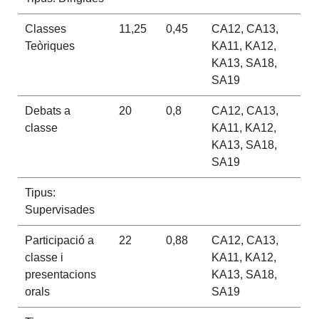
Classes
11,25
0,45
CA12, CA13,
Teòriques
KA11, KA12,
KA13, SA18,
SA19
Debats a
20
0,8
CA12, CA13,
classe
KA11, KA12,
KA13, SA18,
SA19
Tipus:
Supervisades
Participació a
22
0,88
CA12, CA13,
classe i
KA11, KA12,
presentacions
KA13, SA18,
orals
SA19