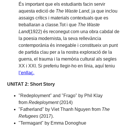
És important que els estudiants facin servir
aquesta edició de
The Waste Land
, ja que inclou
assaigs crítics i materials contextuals que es
treballaran a classe.Tot i que
The Waste
Land
(1922) és reconegut com una obra cabdal de
la poesia modernista, la seva rellevància
contemporània és innegable i constitueix un punt
de partida clau per a la nostra exploració de la
guerra, el trauma i la memòria cultural als segles
XX i XXI. Si preferiu llegir-ho en línia, aquí teniu
l’enllaç.
UNITAT 2: Short Story
"Redeployment" and "Frago" by Phil Klay
from
Redeployment
(2014)
"Fatherland" by Viet Thanh Nguyen from
The
Refugees
(2017).
"Termagant" by Emma Donoghue