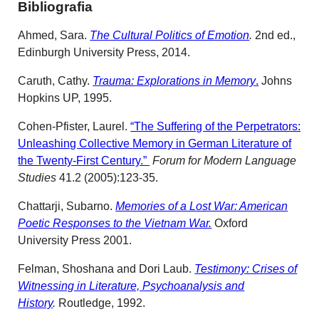
Bibliografia
Ahmed, Sara.
The Cultural Politics of Emotion
.
2nd ed.,
Edinburgh University Press, 2014.
Caruth, Cathy.
Trauma: Explorations in Memory
.
Johns
Hopkins UP, 1995.
Cohen-Pfister, Laurel.
“The Suffering of the Perpetrators:
Unleashing Collective Memory in German Literature of
the Twenty-First Century.”
Forum for Modern Language
Studies
41.2 (2005):123-35.
Chattarji, Subarno.
Memories of a Lost War: American
Poetic Responses to the Vietnam War.
Oxford
University Press 2001.
Felman, Shoshana and Dori Laub.
Testimony: Crises of
Witnessing in Literature, Psychoanalysis and
History
.
Routledge, 1992.