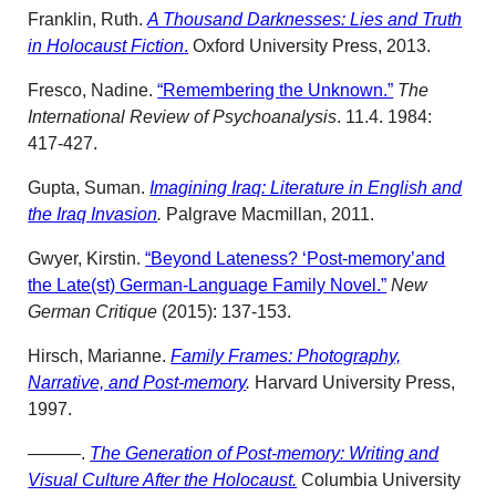
Franklin, Ruth.
A Thousand Darknesses: Lies and Truth
in Holocaust Fiction
.
Oxford University Press, 2013.
Fresco, Nadine.
“Remembering the Unknown.”
The
International Review of Psychoanalysis
. 11.4. 1984:
417-427.
Gupta, Suman.
Imagining Iraq: Literature in English and
the Iraq Invasion
.
Palgrave Macmillan, 2011.
Gwyer, Kirstin.
“Beyond Lateness? ‘Post-memory’and
the Late(st) German-Language Family Novel.”
New
German Critique
(2015): 137-153.
Hirsch, Marianne.
Family Frames: Photography,
Narrative, and Post-memory
.
Harvard University Press,
1997.
———.
The Generation of Post-memory: Writing and
Visual Culture After the Holocaust.
Columbia University