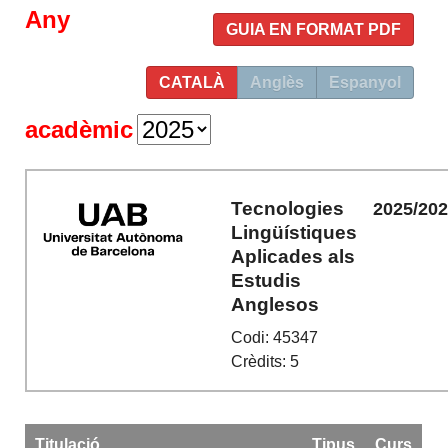
Any
GUIA EN FORMAT PDF
CATALÀ
Anglès
Espanyol
acadèmic
Tecnologies
2025/20
Lingüístiques
Aplicades als
Estudis
Anglesos
Codi: 45347
Crèdits: 5
Titulació
Tipus
Curs