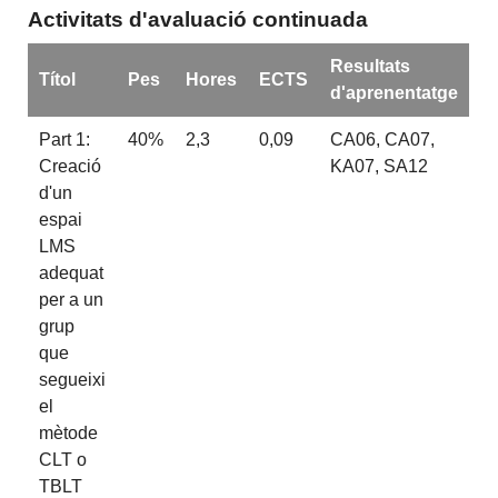
Activitats d'avaluació continuada
Resultats
Títol
Pes
Hores
ECTS
d'aprenentatge
Part 1:
40%
2,3
0,09
CA06, CA07,
Creació
KA07, SA12
d'un
espai
LMS
adequat
per a un
grup
que
segueixi
el
mètode
CLT o
TBLT