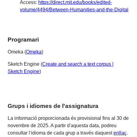
Access:
https://direct.mit.edu/books/edited-
volume/4494/Between-Humanities-and-the-Digital
Programari
Omeka (
Omeka
)
Sketch Engine (
Create and search a text corpus |
Sketch Engine
)
Grups i idiomes de l'assignatura
La informació proporcionada és provisional fins al 30 de
novembre de 2025. A partir d'aquesta data, podreu
consultar l'idioma de cada grup a través daquest
enllaç
.