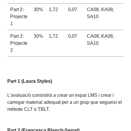
Part 2:
30%
1,72
0,07
CA08, KA08,
Projecte
SA10
1
Part 2:
30%
1,72
0,07
CA08, KA08,
Projecte
SA10
2
Part 1 (Laura Styles)
L'avaluació consistirà a crear un espai
LMS
i crear i
carregar material adequat per a un grup que segueixi el
mètode
CLT
o
TBLT
.
Part 2 (Francesca Blanch-Serrat)