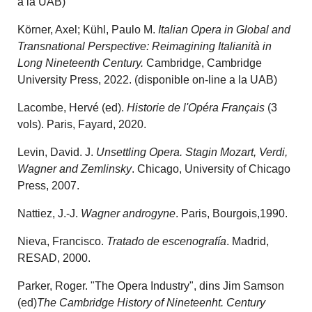
a la UAB)
Körner, Axel; Kühl, Paulo M.
Italian Opera in Global and
Transnational Perspective: Reimagining Italianità in
Long Nineteenth Century.
Cambridge, Cambridge
University Press, 2022. (disponible on-line a la UAB)
Lacombe, Hervé (ed).
Historie de l'Opéra Français
(3
vols). Paris, Fayard, 2020.
Levin, David. J.
Unsettling Opera. Stagin Mozart, Verdi,
Wagner and Zemlinsky
. Chicago, University of Chicago
Press, 2007.
Nattiez, J.-J.
Wagner androgyne
. Paris, Bourgois,1990.
Nieva, Francisco.
Tratado de escenografía
. Madrid,
RESAD, 2000.
Parker, Roger. "The Opera Industry", dins Jim Samson
(ed)
The Cambridge History of Nineteenht.
Century