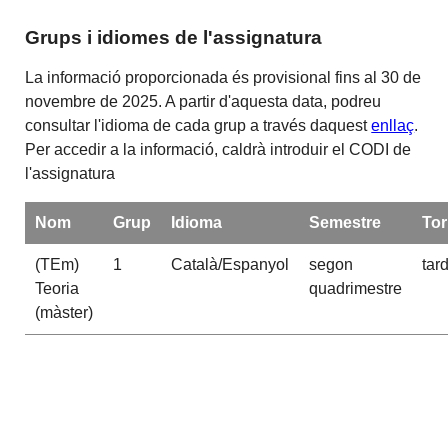
Grups i idiomes de l'assignatura
La informació proporcionada és provisional fins al 30 de
novembre de 2025. A partir d'aquesta data, podreu
consultar l'idioma de cada grup a través daquest
enllaç
.
Per accedir a la informació, caldrà introduir el CODI de
l'assignatura
Nom
Grup
Idioma
Semestre
To
(TEm)
1
Català/Espanyol
segon
tar
Teoria
quadrimestre
(màster)