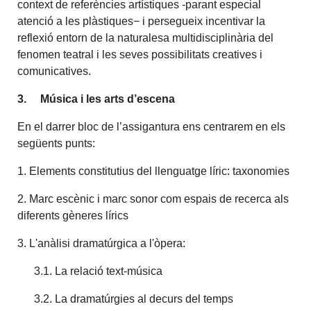
context de referències artístiques -parant especial
atenció a les plàstiques− i persegueix incentivar la
reflexió entorn de la naturalesa multidisciplinària del
fenomen teatral i les seves possibilitats creatives i
comunicatives.
3.
Música i les arts d’escena
En el darrer bloc de l’assigantura ens centrarem en els
següents punts:
1. Elements constitutius del llenguatge líric: taxonomies
2. Marc escènic i marc sonor com espais de recerca als
diferents gèneres lírics
3. L'anàlisi dramatúrgica a l'òpera:
3.1. La relació text-música
3.2. La dramatúrgies al decurs del temps