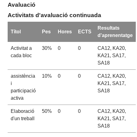
Avaluació
Activitats d'avaluació continuada
Resultats
Títol
Pes
Hores
ECTS
d'aprenentatge
Activitat a
30%
0
0
CA12, KA20,
cada bloc
KA21, SA17,
SA18
assistència
10%
0
0
CA12, KA20,
i
KA21, SA17,
participació
SA18
activa
Elaboració
50%
0
0
CA12, KA20,
d'un treball
KA21, SA17,
SA18