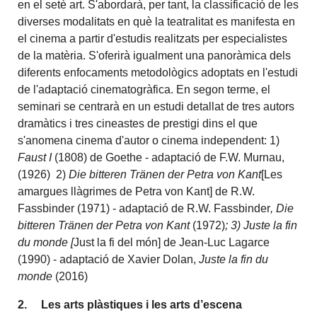
en el setè art. S'abordarà, per tant, la classificació de les
diverses modalitats en què la teatralitat es manifesta en
el cinema a partir d'estudis realitzats per especialistes
de la matèria. S'oferirà igualment una panoràmica dels
diferents enfocaments metodològics adoptats en l'estudi
de l'adaptació cinematogràfica. En segon terme, el
seminari se centrarà en un estudi detallat de tres autors
dramàtics i tres cineastes de prestigi dins el que
s'anomena cinema d'autor o cinema independent: 1)
Faust I
(1808) de Goethe - adaptació de F.W. Murnau,
(1926) 2)
Die bitteren Tränen der Petra von Kant
[Les
amargues llàgrimes de Petra von Kant] de R.W.
Fassbinder (1971) - adaptació de R.W. Fassbinder
, Die
bitteren Tränen der Petra von Kant
(1972)
; 3) Juste la fin
du monde [
Just la fi del món] de Jean-Luc Lagarce
(1990) - adaptació de Xavier Dolan,
Juste la fin du
monde
(2016)
2.
Les arts plàstiques i les arts d’escena