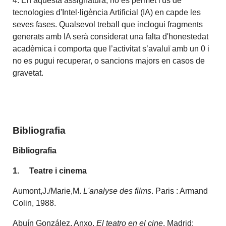
4. En aquesta assignatura, no es permet l'ús de
tecnologies d'Intel·ligència Artificial (IA) en capde les
seves fases. Qualsevol treball que inclogui fragments
generats amb IA serà considerat una falta d'honestedat
acadèmica i comporta que l’activitat s’avaluï amb un 0 i
no es pugui recuperar, o sancions majors en casos de
gravetat.
Bibliografia
Bibliografia
1.
Teatre i cinema
Aumont,J./Marie,M.
L'analyse des films
. Paris : Armand
Colin, 1988.
Abuín González, Anxo.
El teatro en el cine
. Madrid: