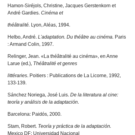
Hamon-Siréjols, Christine, Jacques Gerstenkorn et
André Gardies.
Cinéma et
théâtralité.
Lyon, Aléas, 1994.
Helbo, André.
L'adaptation. Du théâtre au cinéma.
Paris
: Armand Colin, 1997.
Relinger, Jean. «La théâtralité au cinéma», en Anne
Larue (ed.),
Théâtralité et genres
littéraries
. Poitiers : Publications de La Licorne, 1992,
133-139.
Sánchez Noriega, José Luis.
De la literatura al cine:
teoría y análisis de la adaptación
.
Barcelona: Paidós, 2000.
Stam, Robert.
Teoría y práctica de la adaptación.
Mexico DF: Universidad Nacional