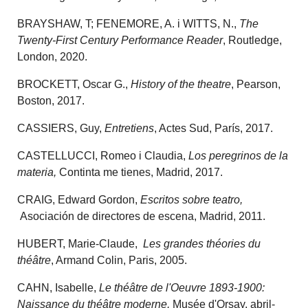
BRAYSHAW, T; FENEMORE, A. i WITTS, N.,
The
Twenty-First Century Performance Reader
, Routledge,
London, 2020.
BROCKETT, Oscar G.,
History of the theatre
, Pearson,
Boston, 2017.
CASSIERS, Guy,
Entretiens
, Actes Sud, París, 2017.
CASTELLUCCI, Romeo i Claudia,
Los peregrinos de la
materia,
Continta me tienes, Madrid, 2017.
CRAIG, Edward Gordon,
Escritos sobre teatro,
Asociación de directores de escena, Madrid, 2011.
HUBERT, Marie-Claude,
Les grandes théories du
théâtre
, Armand Colin, Paris, 2005.
CAHN, Isabelle,
Le théâtre de l'Oeuvre 1893-1900:
Naissance du théâtre moderne,
Musée d'Orsay, abril-