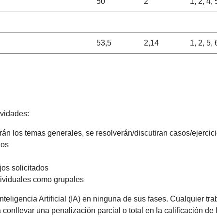
50
2
1, 2, 4, 
53,5
2,14
1, 2, 5, 
ividades:
n los temas generales, se resolverán/discutiran casos/ejercici
dos
os solicitados
ndividuales como grupales
Inteligencia Artificial (IA) en ninguna de sus fases. Cualquier 
conllevar una penalización parcial o total en la calificación d