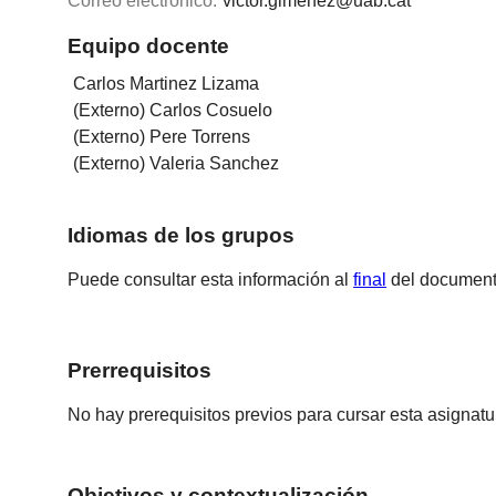
Correo electrónico:
victor.gimenez@uab.cat
Equipo docente
Carlos Martinez Lizama
(Externo) Carlos Cosuelo
(Externo) Pere Torrens
(Externo) Valeria Sanchez
Idiomas de los grupos
Puede consultar esta información al
final
del document
Prerrequisitos
No hay prerequisitos previos para cursar esta asignatu
Objetivos y contextualización