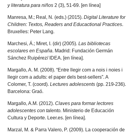
y literatura para niños
2 (3), 51-69. [en línea]
Manresa, M.; Real, N. (eds.) (2015).
Digital Literature for
Children: Textos, Readers and Educactional Practices
.
Bruxelles: Peter Lang.
Marchesi, Á.; Miret, I. (dir) (2005).
Las bibliotecas
escolares en España
. Madrid: Fundación Germán
Sánchez Ruipérez/ IDEA. [en línea].
Margallo, A. M. (2008). “Entre llegir com a nois i noies i
llegir com a adults: el paper dels best-sellers”. A
Colomer, T. (coord).
Lectures adolescents
(pp. 219-236).
Barcelona: Graó.
Margallo, A.M. (2012).
Claves para formar lectores
adolescentes con talento.
Ministerio de Educación
Cultura y Deporte. Leer.es. [en línea].
Marzal, M. & Parra Valero, P. (2009). La cooperación de