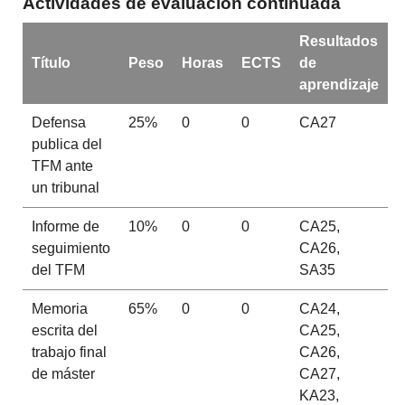
Actividades de evaluación continuada
Resultados
Título
Peso
Horas
ECTS
de
aprendizaje
Defensa
25%
0
0
CA27
publica del
TFM ante
un tribunal
Informe de
10%
0
0
CA25,
seguimiento
CA26,
del TFM
SA35
Memoria
65%
0
0
CA24,
escrita del
CA25,
trabajo final
CA26,
de máster
CA27,
KA23,