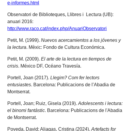
e-informes.html
Observatori de Biblioteques, Llibres i Lectura (UB):
anuari 2016:
http://www.raco.cat/index.php/AnuariObservatori
Petit, M. (1999).
Nuevos acercamientos a los jóvenes y
la lectura
. Mèxic: Fondo de Cultura Económica.
Petit, M. (2009).
El arte de la lectura en tiempos de
crisis
. México DF, Océano Travesía.
Portell, Joan (2017).
Llegim? Com fer lectors
entusiastes
. Barcelona: Publicacions de l’Abadia de
Montserrat.
Portell, Joan; Ruiz, Gisela (2019).
Adolescents i lectura:
el binomi fantàstic
. Barcelona: Publicacions de l'Abadia
de Montserrat.
Poveda, David; Aliagas, Cristina (2024).
Artefacts for