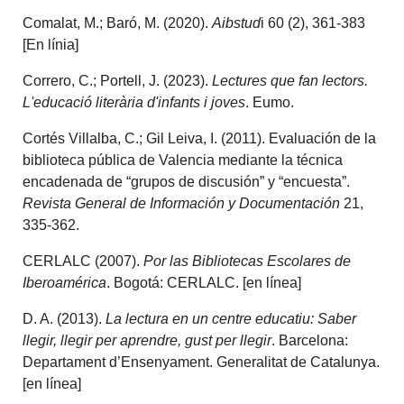
Comalat, M.; Baró, M. (2020).
Aibstud
i 60 (2), 361-383
[En línia]
Correro, C.; Portell, J. (2023).
Lectures que fan lectors.
L'educació literària d'infants i joves
. Eumo.
Cortés Villalba, C.; Gil Leiva, I. (2011). Evaluación de la
biblioteca pública de Valencia mediante la técnica
encadenada de “grupos de discusión” y “encuesta”.
Revista General de Información y Documentación
21,
335-362.
CERLALC (2007).
Por las Bibliotecas Escolares de
Iberoamérica
. Bogotá: CERLALC. [en línea]
D. A. (2013).
La lectura en un centre educatiu: Saber
llegir, llegir per aprendre, gust per llegir
. Barcelona:
Departament d’Ensenyament. Generalitat de Catalunya.
[en línea]