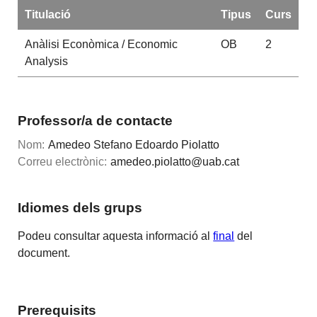
Titulació
Tipus
Curs
Anàlisi Econòmica / Economic
OB
2
Analysis
Professor/a de contacte
Nom:
Amedeo Stefano Edoardo Piolatto
Correu electrònic:
amedeo.piolatto@uab.cat
Idiomes dels grups
Podeu consultar aquesta informació al
final
del
document.
Prerequisits