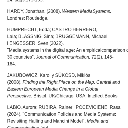
HARDY, Jonathan. (2008).
Western MediaSystems.
Londres: Routledge.
HUMPRECHT
,
Edda;
CASTRO HERRERO,
Laia;
BLASSNIG
, Sina;
BRÜGGEMANN
, Michael
i
ENGESSER
,
Sven
(2022).
"Media
systems
in
the
digital
age
:
An
empirical
comparison
o
30 countries".
Journal
of Communication,
72(2), 145-
164.
JAKUBOWICZ, Karol y SÜKÖSD, Miklós
(2008).
Finding the Right Place on the Map. Central and
Eastern European Media Change in a Global
Perspective.
Bristol, UK/Chicago, USA: Intellect Books
LABIO, Aurora; RUBIRA, Rainer i POCEVICIENE, Rasa
(2024). "Communication Policies and Media Systems:
Revisiting Halling and Mancini Model".
Media and
Communication.
Vol