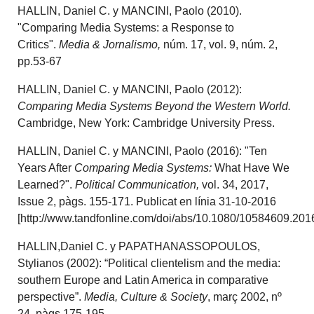
HALLIN, Daniel C. y MANCINI, Paolo (2010).
"Comparing Media Systems: a Response to
Critics".
Media & Jornalismo,
núm. 17, vol. 9, núm. 2,
pp.53-67
HALLIN, Daniel C. y MANCINI, Paolo (2012):
Comparing Media Systems Beyond the Western World.
Cambridge, New York: Cambridge University Press.
HALLIN, Daniel C. y MANCINI, Paolo (2016): "Ten
Years After
Comparing Media Systems:
What Have We
Learned?".
Political Communication,
vol. 34, 2017,
Issue 2, pàgs. 155-171. Publicat en línia 31-10-2016
[http://www.tandfonline.com/doi/abs/10.1080/10584609.201
HALLIN,Daniel C. y PAPATHANASSOPOULOS,
Stylianos (2002): “Political clientelism and the media:
southern Europe and Latin America in comparative
perspective”.
Media, Culture & Society
, març 2002, nº
24, pàgs.175-195.