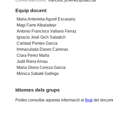
Correu electrònic:
francesc.jimenez@uab.cat
Equip docent
Maria Antonieta Agustí Escasany
Magi Farre Albaladejo
Antonio Francisco Vallano Ferraz
Ignacio José Gich Saladich
Caridad Pontes Garcia
Immaculada Danes Carreras
Clara Perez Maña
Judit Riera Arnau
Maria Gloria Cereza Garcia
Mónica Sabaté Gallego
Idiomes dels grups
Podeu consultar aquesta informació al
final
del docume