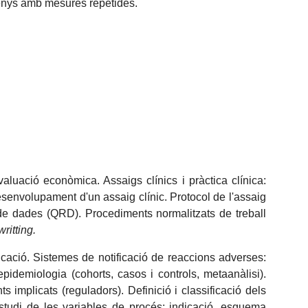
issenys amb mesures repetides.
valuació econòmica. Assaigs clínics i pràctica clínica:
desenvolupament d'un assaig clínic. Protocol de l'assaig
 de dades (QRD). Procediments normalitzats de treball
ritting.
icació. Sistemes de notificació de reaccions adverses:
pidemiologia (cohorts, casos i controls, metaanàlisi).
s implicats (reguladors). Definició i classificació dels
Estudi de les variables de procés: indicació, esquema