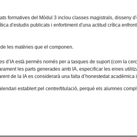
tats formatives del Mòdul 3 inclou classes magistrals, disseny d'
tica d'estudis publicats i enfortiment d'una actitud crítica enfron
s de les matèries que el componen.
es d’IA està permès només per a tasques de suport (com la cerca
larament les parts generades amb IA, especificar les eines utilitz
nsparent de la IA es considerarà una falta d’honestedat acadèmica 
alendari establert pel centre/titulació, perquè els alumnes compl