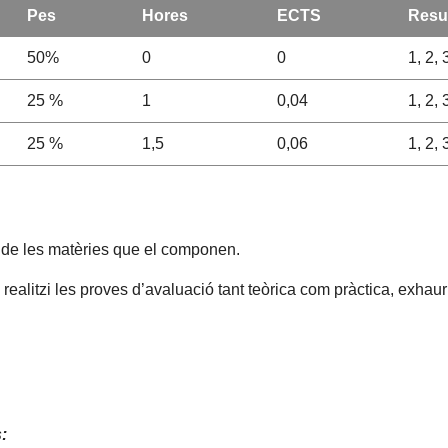
Pes
Hores
ECTS
Resul
50%
0
0
1, 2, 
25 %
1
0,04
1, 2, 
25 %
1,5
0,06
1, 2, 
s de les matèries que el componen.
alitzi les proves d’avaluació tant teòrica com pràctica, exhaurin
: