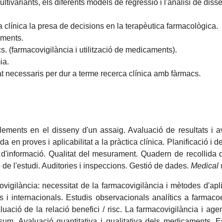
multivariants, els diferents models de regressió i l'anàlisi de d
ca clínica la presa de decisions en la terapèutica farmacològica.
aments.
cs. (farmacovigilància i utilització de medicaments).
ia.
itat necessaris per dur a terme recerca clínica amb fàrmacs.
elements en el disseny d'un assaig. Avaluació de resultats i a
 en proves i aplicabilitat a la pràctica clínica. Planificació i 
da d'informació. Qualitat del mesurament. Quadern de recollida
 de l'estudi. Auditories i inspeccions. Gestió de dades.
Medical w
vigilància: necessitat de la farmacovigilància i mètodes d'apl
i internacionals. Estudis observacionals analítics a farmacoe
uació de la relació benefici / risc. La farmacovigilància i agent
sum. Avaluació quantitativa i qualitativa dels medicaments. 