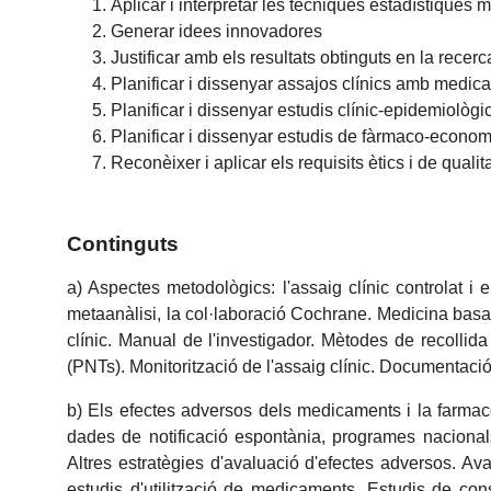
Aplicar i interpretar les tècniques estadístiques 
Generar idees innovadores
Justificar amb els resultats obtinguts en la recer
Planificar i dissenyar assajos clínics amb medic
Planificar i dissenyar estudis clínic-epidemiològi
Planificar i dissenyar estudis de fàrmaco-econom
Reconèixer i aplicar els requisits ètics i de qual
Continguts
a) Aspectes metodològics: l'assaig clínic controlat i 
metaanàlisi, la col·laboració Cochrane. Medicina basada
clínic. Manual de l'investigador. Mètodes de recolli
(PNTs). Monitorització de l'assaig clínic. Documentació
b) Els efectes adversos dels medicaments i la farmaco
dades de notificació espontània, programes nacionals 
Altres estratègies d'avaluació d'efectes adversos. Aval
estudis d'utilització de medicaments. Estudis de con