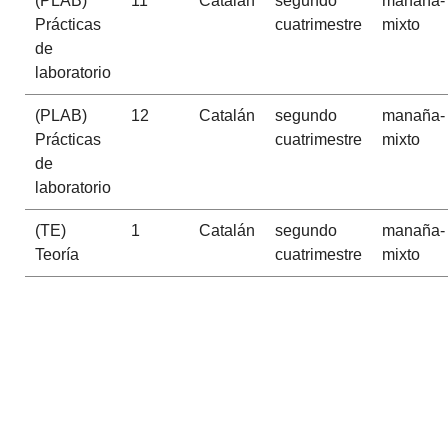
(PLAB)
11
Catalán
segundo
manaña-
Prácticas
cuatrimestre
mixto
de
laboratorio
(PLAB)
12
Catalán
segundo
manaña-
Prácticas
cuatrimestre
mixto
de
laboratorio
(TE)
1
Catalán
segundo
manaña-
Teoría
cuatrimestre
mixto