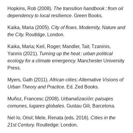
Hopkins, Rob (2008).
The transition handbook : from oil
dependency to local resilience
. Green Books.
Kaika, Maria (2005).
City of flows. Modernity, Nature and
the City.
Routldge, London.
Kaika, Maria; Keil, Roger; Mandler, Tait; Tzaninis,
Yannis (2021).
Turning up the heat : urban political
ecology for a climate emergency.
Manchester University
Press.
Myers, Gath (2011).
African cities: Alternative Visions of
Urban Theory and Practice.
Ed. Zed Books.
Muñoz, Francesc (2008).
Urbanalización: paisajes
comunes, lugares globales
. Gustau Gili, Barcelona.
Nel·lo, Oriol; Mele, Renata (eds. 2016).
Cities in the
21st Century.
Routledge: London.