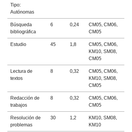
Tipo:
Autónomas
Búsqueda
6
0,24
CM05, CM06,
bibliográfica
CM05
Estudio
45
1,8
CM05, CM06,
KM10, SM08,
CM05
Lectura de
8
0,32
CM05, CM06,
textos
KM10, SM08,
CM05
Redacción de
8
0,32
CM05, CM06,
trabajos
CM05
Resolución de
30
1,2
KM10, SM08,
problemas
KM10