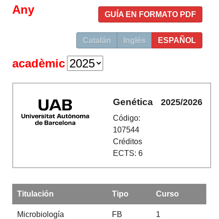
Any
GUÍA EN FORMATO PDF
Catalán
Inglés
ESPAÑOL
acadèmic
Genética
2025/2026
Código:
107544
Créditos
ECTS: 6
Titulación
Tipo
Curso
Microbiología
FB
1