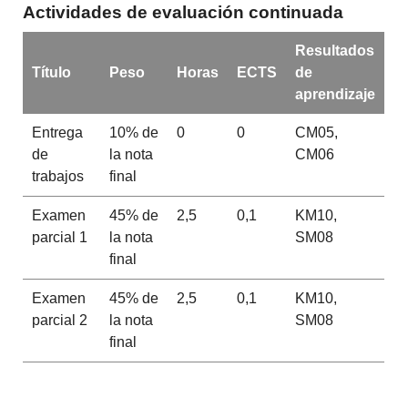
Actividades de evaluación continuada
Resultados
Título
Peso
Horas
ECTS
de
aprendizaje
Entrega
10% de
0
0
CM05,
de
la nota
CM06
trabajos
final
Examen
45% de
2,5
0,1
KM10,
parcial 1
la nota
SM08
final
Examen
45% de
2,5
0,1
KM10,
parcial 2
la nota
SM08
final