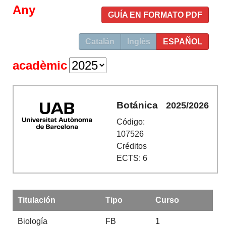
Any
GUÍA EN FORMATO PDF
Catalán
Inglés
ESPAÑOL
acadèmic
Botánica
2025/2026
Código:
107526
Créditos
ECTS: 6
Titulación
Tipo
Curso
Biología
FB
1