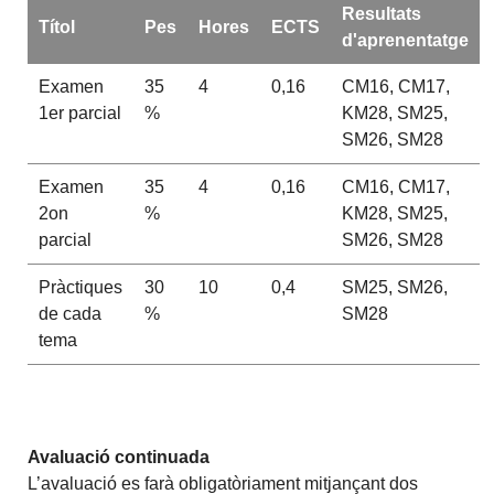
Resultats
Títol
Pes
Hores
ECTS
d'aprenentatge
Examen
35
4
0,16
CM16, CM17,
1er parcial
%
KM28, SM25,
SM26, SM28
Examen
35
4
0,16
CM16, CM17,
2on
%
KM28, SM25,
parcial
SM26, SM28
Pràctiques
30
10
0,4
SM25, SM26,
de cada
%
SM28
tema
Avaluació continuada
L’avaluació es farà obligatòriament mitjançant dos