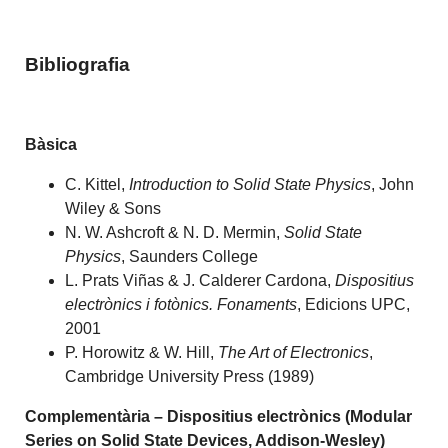
Bibliografia
Bàsica
C. Kittel,
Introduction to Solid State Physics
, John
Wiley & Sons
N. W. Ashcroft & N. D. Mermin,
Solid State
Physics
, Saunders College
L. Prats Viñas & J. Calderer Cardona,
Dispositius
electrònics i fotònics. Fonaments
, Edicions UPC,
2001
P. Horowitz & W. Hill,
The Art of Electronics
,
Cambridge University Press (1989)
Complementària – Dispositius electrònics (Modular
Series on Solid State Devices, Addison-Wesley)