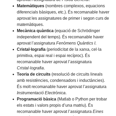
Matemàtiques
(nombres complexos, equacions
diferencials bàsiques, etc.). És recomanable haver
aprovat les assignatures de primer i segon curs de
matemàtiques.
Mecànica quàntica
(equació de Schrödinger
independent del temps). És recomanable haver
aprovat l’assignatura
Fenòmens Quàntics I
.
Cristal·lografia
(periodicitat de la xarxa, cel·la
primitiva, espai real i espai recíproc). És
recomanable haver aprovat l’assignatura
Cristal·lografia
.
Teoria de circuits
(resolució de circuits lineals
amb resistències, condensadors i inductàncies).
És molt recomanable haver aprovat l’assignatura
Instrumentació Electrònica
.
Programació bàsica
(Matlab o Python per trobar
els estats i valors propis d’una matriu). És
recomanable haver aprovat l’assignatura
Eines