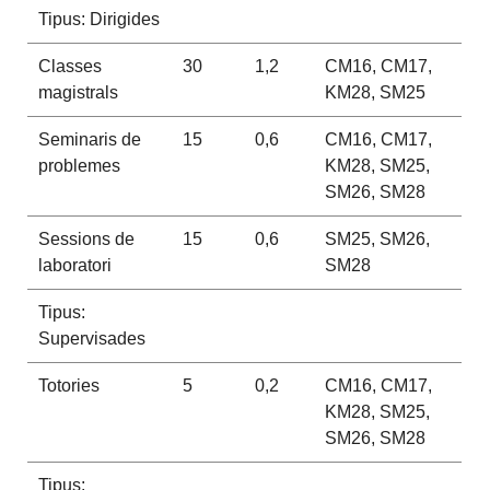
Tipus: Dirigides
Classes
30
1,2
CM16, CM17,
magistrals
KM28, SM25
Seminaris de
15
0,6
CM16, CM17,
problemes
KM28, SM25,
SM26, SM28
Sessions de
15
0,6
SM25, SM26,
laboratori
SM28
Tipus:
Supervisades
Totories
5
0,2
CM16, CM17,
KM28, SM25,
SM26, SM28
Tipus: