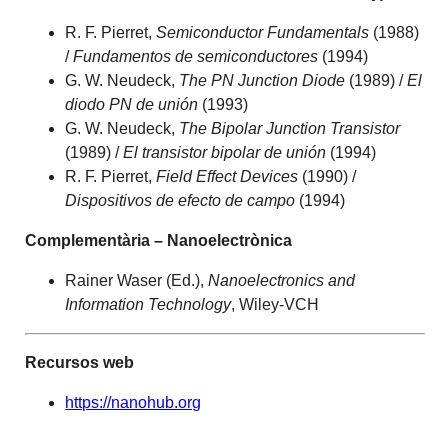
R. F. Pierret,
Semiconductor Fundamentals
(1988)
/
Fundamentos de semiconductores
(1994)
G. W. Neudeck,
The PN Junction Diode
(1989) /
El
diodo PN de unión
(1993)
G. W. Neudeck,
The Bipolar Junction Transistor
(1989) /
El transistor bipolar de unión
(1994)
R. F. Pierret,
Field Effect Devices
(1990) /
Dispositivos de efecto de campo
(1994)
Complementària – Nanoelectrònica
Rainer Waser (Ed.),
Nanoelectronics and
Information Technology
, Wiley-VCH
Recursos web
https://nanohub.org