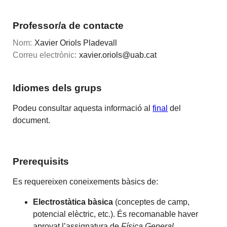
Professor/a de contacte
Nom:
Xavier Oriols Pladevall
Correu electrònic:
xavier.oriols@uab.cat
Idiomes dels grups
Podeu consultar aquesta informació al
final
del
document.
Prerequisits
Es requereixen coneixements bàsics de:
Electrostàtica bàsica
(conceptes de camp,
potencial elèctric, etc.). És recomanable haver
aprovat l’assignatura de
Física General
.