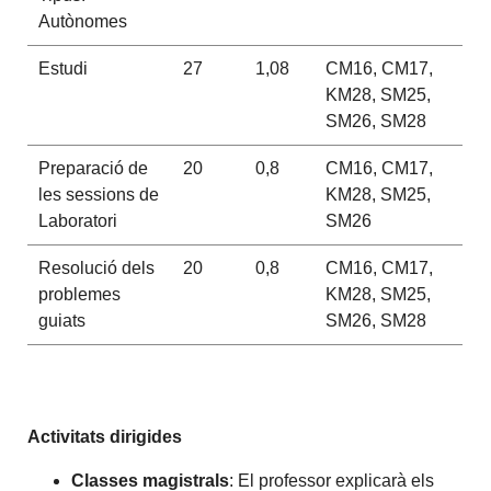
Autònomes
Estudi
27
1,08
CM16, CM17,
KM28, SM25,
SM26, SM28
Preparació de
20
0,8
CM16, CM17,
les sessions de
KM28, SM25,
Laboratori
SM26
Resolució dels
20
0,8
CM16, CM17,
problemes
KM28, SM25,
guiats
SM26, SM28
Activitats dirigides
Classes magistrals
: El professor explicarà els